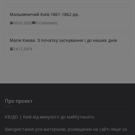
Мальовничий Київ 1861-1862 рр.
09.02.2020
0 Comments
Мапи Києва. З початку заснування і до наших днів
24.12.2019
Про проект
КВІДО | Київ від минулого до майбутнього.
Використання усіх матеріалів, розміщених на сайті лише за