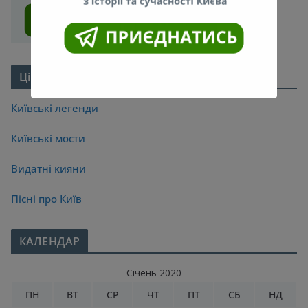
Цікаве про Київ
Київські легенди
Київські мости
Видатні кияни
Пісні про Київ
КАЛЕНДАР
Січень 2020
ПН
ВТ
СР
ЧТ
ПТ
СБ
НД