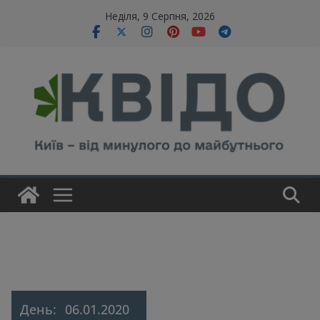
Skip
modal-check
Неділя, 9 Серпня, 2026
to
content
День:
06.01.2020