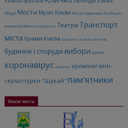
Легенди Києва
Київські фонтани
Мости
Музеї Києва
Мода
Міські годинники
Російсько-
Транспорт
Театри
українська війна
Сінний ринок
міста
Храми Києва
Хрещатик
Цікаві місця Києва
вибори
будинки і споруди
вулиці
коронавірус
міні-
кримінал
криминал
пам'ятники
скульптурки "Шукай"
Мапи міста