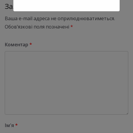
Залишити відповідь
Ваша e-mail адреса не оприлюднюватиметься.
Обов’язкові поля позначені
*
Коментар
*
Ім'я
*