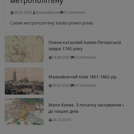
метрополітену
04.02.2025
kyivpastfuture
0 Comments
Схеми метрополітену Києва різних років.
Плани катакомб Києво-Печерської
лаври 1745 року
14.09.2021
0 Comments
Мальовничий Київ 1861-1862 рр.
09.02.2020
0 Comments
Мапи Києва. З початку заснування і
до наших днів
24.12.2019