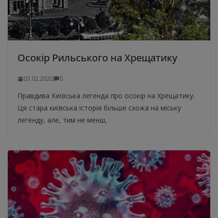
Осокір Рильського на Хрещатику
03.02.2020
0
Правдива Київська легенда про осокір на Хрещатику.
Ця стара київська історія більше схожа на міську
легенду, але, тим не менш,