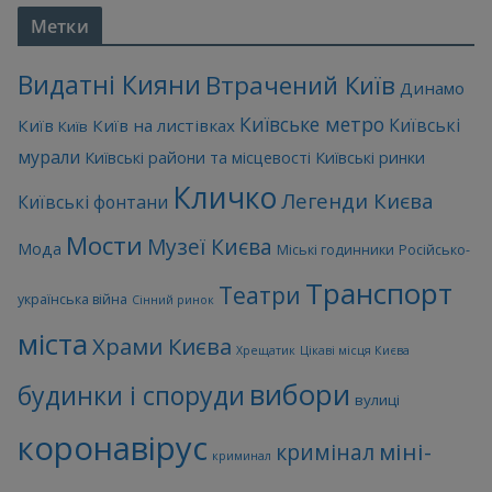
Метки
Видатні Кияни
Втрачений Київ
Динамо
Київське метро
Київські
Київ
Київ на листівках
Київ
мурали
Київські райони та місцевості
Київські ринки
Кличко
Легенди Києва
Київські фонтани
Мости
Музеї Києва
Мода
Міські годинники
Російсько-
Транспорт
Театри
українська війна
Сінний ринок
міста
Храми Києва
Хрещатик
Цікаві місця Києва
вибори
будинки і споруди
вулиці
коронавірус
міні-
кримінал
криминал