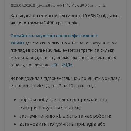
23.07.2020
kyivpastfuture
1415 Views
0 Comments
Калькулятор енергоефективності YASNO підкаже,
як зекономити 2400 грн на рік.
Онлайн-калькулятор енергоефективності
YASNO
допоможе мешканцям Києва розрахувати, які
прилади в оселі найбільш енергозатратні та скільки
можна заощадити за допомогою енергоефективних
рішень, повідомляє
сайт КМДА.
Як повідомили в підприємстві, щоб побачити можливу
економію за місяць, рік, 5 чи 10 років, слід:
обрати побутові електроприлади, що
використовуються в домі;
зазначити їхню кількість та час роботи;
встановити потужність приладів або