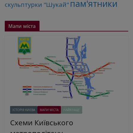
пам'ятники
скульптурки "Шукай"
Мапи міста
ІСТОРІЯ КИЄВА
МАПИ МІСТА
НАЙКРАЩЕ
Схеми Київського