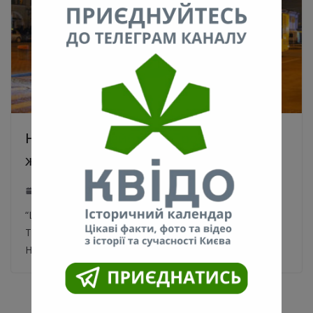
Нічний тролейбус на Троєщину як
життя. Відео
25.01.2020
0
“Шеф, у вас наср*ли!” Як працює нічний тролейбус на
Троєщину Найдешевший спосіб дістатися додому.
Нічліг і пункт обігріву на колесах