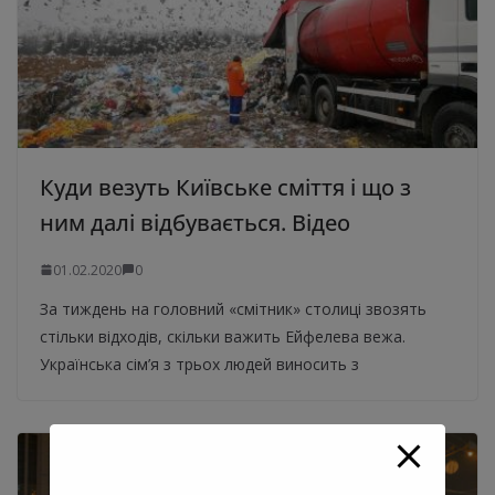
Куди везуть Київське сміття і що з
ним далі відбувається. Відео
01.02.2020
0
За тиждень на головний «смітник» столиці звозять
стільки відходів, скільки важить Ейфелева вежа.
Українська сім’я з трьох людей виносить з