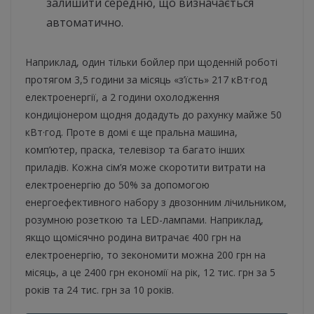
залишити середню, що визначається
автоматично.
Наприклад, один тільки бойлер при щоденній роботі
протягом 3,5 години за місяць «з’їсть» 217 кВт·год
електроенергії, а 2 години охолодження
кондиціонером щодня додадуть до рахунку майже 50
кВт·год. Проте в домі є ще пральна машина,
комп’ютер, праска, телевізор та багато інших
приладів. Кожна сім’я може скоротити витрати на
електроенергію до 50% за допомогою
енергоефективного набору з двозонним лічильником,
розумною розеткою та LED-лампами. Наприклад,
якщо щомісячно родина витрачає 400 грн на
електроенергію, то зекономити можна 200 грн на
місяць, а це 2400 грн економії на рік, 12 тис. грн за 5
років та 24 тис. грн за 10 років.