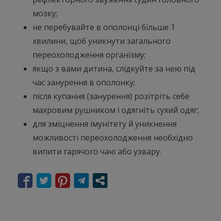
мозку;
не перебувайте в ополонці більше 1
хвилини, щоб уникнути загального
переохолодження організму;
якщо з вами дитина, слідкуйте за нею під
час занурення в ополонку;
після купання (занурення) розітріть себе
махровим рушником і одягніть сухий одяг;
для зміцнення імунітету й уникнення
можливості переохолодження необхідно
випити гарячого чаю або узвару.