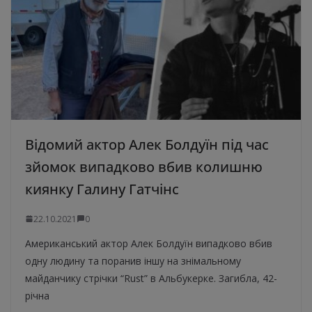
Відомий актор Алек Болдуїн під час
зйомок випадково вбив колишню
киянку Галину Гатчінс
22.10.2021
0
Американський актор Алек Болдуїн випадково вбив
одну людину та поранив іншу на знімальному
майданчику стрічки “Rust” в Альбукерке. Загибла, 42-
річна