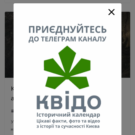
Київський художник заливає
асфальтові тріщини позолотою
21.10.2021
0
У такий спосіб Вахан Авакян звертає увагу на
неідеальність дорожніх покриттів та інші соціальні