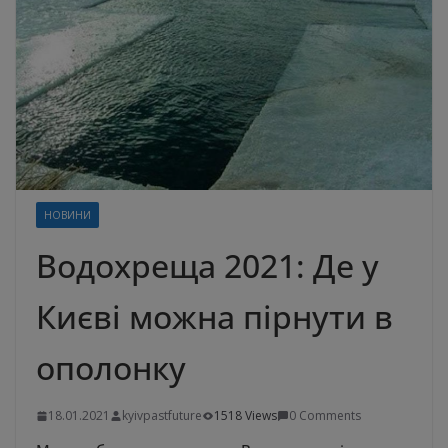
НОВИНИ
Водохреща 2021: Де у
Києві можна пірнути в
ополонку
18.01.2021
kyivpastfuture
1518 Views
0 Comments