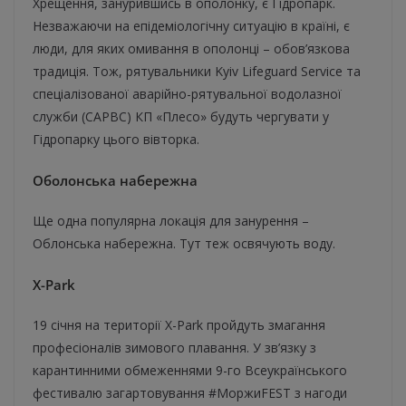
Хрещення, занурившись в ополонку, є Гідропарк.
Незважаючи на епідеміологічну ситуацію в країні, є
люди, для яких омивання в ополонці – обов’язкова
традиція. Тож, рятувальники Kyiv Lifeguard Service та
спеціалізованої аварійно-рятувальної водолазної
служби (САРВС) КП «Плесо» будуть чергувати у
Гідропарку цього вівторка.
Оболонська набережна
Ще одна популярна локація для занурення –
Облонська набережна. Тут теж освячують воду.
X-Park
19 січня на території X-Park пройдуть змагання
професіоналів зимового плавання. У зв’язку з
карантинними обмеженнями 9-го Всеукраїнського
фестивалю загартовування #МоржиFEST з нагоди