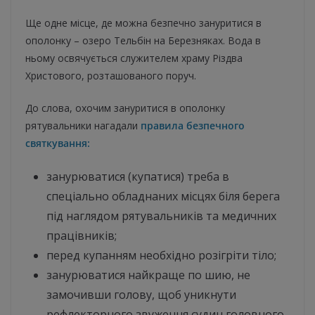
Ще одне місце, де можна безпечно зануритися в
ополонку – озеро Тельбін на Березняках. Вода в
ньому освячується служителем храму Різдва
Христового, розташованого поруч.
До слова, охочим зануритися в ополонку
рятувальники нагадали
правила безпечного
святкування:
занурюватися (купатися) треба в
спеціально обладнаних місцях біля берега
під наглядом рятувальників та медичних
працівників;
перед купанням необхідно розігріти тіло;
занурюватися найкраще по шию, не
замочивши голову, щоб уникнути
рефлекторного звуження судин головного