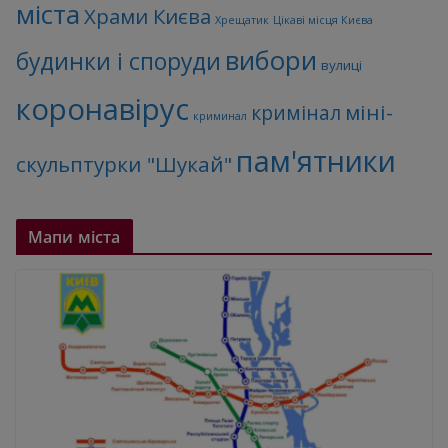
міста
Храми Києва
Хрещатик
Цікаві місця Києва
вибори
будинки і споруди
вулиці
коронавірус
міні-
кримінал
криминал
пам'ятники
скульптурки "Шукай"
Мапи міста