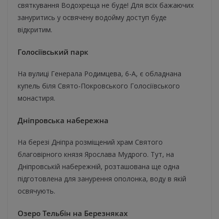
святкування Водохреща не буде! Для всіх бажаючих
зануритись у освячену водойму доступ буде
відкритим.
Голосіївський парк
На вулиці Генерала Родимцева, 6-А, є обладнана
купель біля Свято-Покровського Голосіївського
монастиря.
Дніпровська набережна
На березі Дніпра розміщений храм Святого
благовірного князя Ярослава Мудрого. Тут, на
Дніпровській набережній, розташована ще одна
підготовлена для занурення ополонка, воду в якій
освячують.
Озеро Тельбін на Березняках