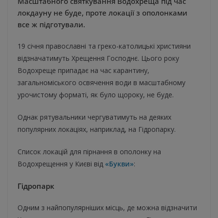
Масштабного святкування Водохреща під час
локдауну не буде, проте локації з ополонками
все ж підготували.
19 січня православні та греко-католицькі християни
відзначатимуть Хрещення Господнє. Цього року
Водохреще припадає на час карантину,
загальноміського освячення води в масштабному
урочистому форматі, як було щороку, не буде.
Однак рятувальники чергуватимуть на деяких
популярних локаціях, наприклад, на Гідропарку.
Список локацій для пірнання в ополонку на
Водохрещення у Києві від
«Букви»
:
Гідропарк
Одним з найпопулярніших місць, де можна відзначити