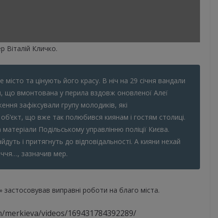
р Віталій Кличко.
е місто та цінують його красу. В ніч на 29 січня вандали
и, що вмонтована у перила вздовж оновленої Алеї
ення зафіксували групу молодиків, які
б‘єкт, що вже так полюбився киянам і гостям столиці.
 матеріали Подільському управлінню поліції Києва.
йдуть і притягнуть до відповідальності. А кияни нехай
иччя…, зазначив мер.
» застосовував виправні роботи на благо міста.
m/merkieva/videos/169431784392289/