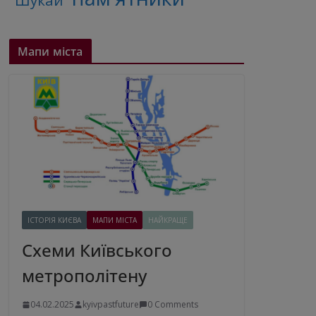
"Шукай"
Мапи міста
ІСТОРІЯ КИЄВА
МАПИ МІСТА
НАЙКРАЩЕ
Схеми Київського
метрополітену
04.02.2025
kyivpastfuture
0 Comments