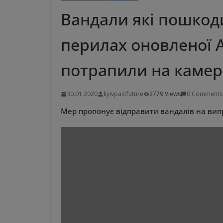
Вандали які пошкоди
перилах оновленої 
потрапили на камер
30.01.2020
kyivpastfuture
2779 Views
0 Comments
Мер пропонує відправити вандалів на випр