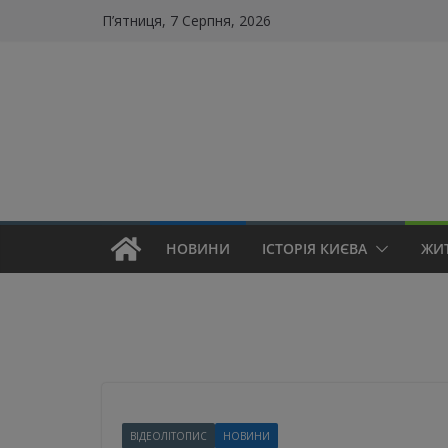
Skip
П’ятниця, 7 Серпня, 2026
to
content
НОВИНИ
ІСТОРІЯ КИЄВА
ЖИ
ВІДЕОЛІТОПИС
НОВИНИ