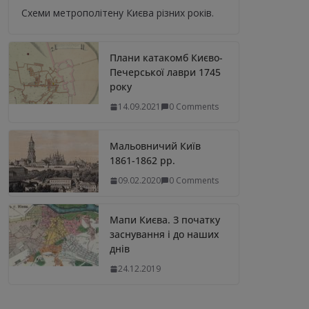
Схеми метрополітену Києва різних років.
Плани катакомб Києво-
Печерської лаври 1745
року
14.09.2021
0 Comments
Мальовничий Київ
1861-1862 рр.
09.02.2020
0 Comments
Мапи Києва. З початку
заснування і до наших
днів
24.12.2019