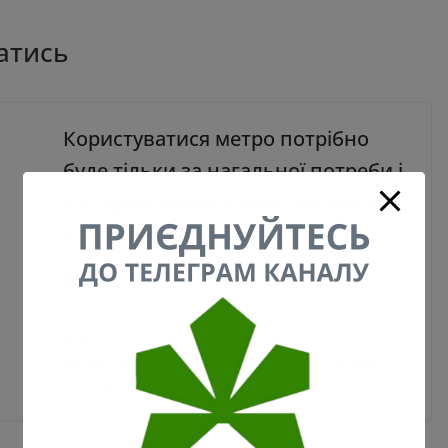
атись
Користуватися метро потрібно
буде тільки за нагальної потреби і
з дотриманням правил безпеки –
Кличко
14.05.2020
0
Мер Києва Віталій Кличко, закликав киян після
відкриття метро користуватися ним тільки за
нагальної потреби і дотримуючись усіх правил
безпеки.