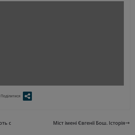
ють с
Міст імені Євгенії Бош. Історія