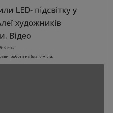
ли LED- підсвітку у
Алеї художників
и. Відео
Кличко
авні роботи на благо міста.