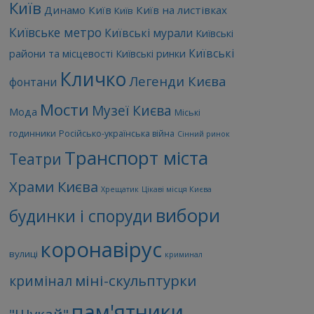
Київ
Динамо Київ
Київ на листівках
Київ
Київське метро
Київські мурали
Київські
Київські
райони та місцевості
Київські ринки
Кличко
Легенди Києва
фонтани
Мости
Музеї Києва
Мода
Міські
годинники
Російсько-українська війна
Сінний ринок
Транспорт міста
Театри
Храми Києва
Хрещатик
Цікаві місця Києва
вибори
будинки і споруди
коронавірус
вулиці
криминал
міні-скульптурки
кримінал
пам'ятники