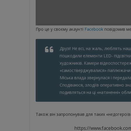
Про це у своєму акаунті
Facebook
повідомив ме
Друзі! Не всі, на жаль, люблять наш
пошкодили елементи LED- підсвітк
художників. Камери відеоспостереж
«самостверджувалися» паплюжачи о
Міська влада звернулася і передала
Сподіваюся, злодіїв оперативно зна
подивляться на ці «натхненні» обл
Також він запропонував для таких «недогероїв
https://www.facebook.co