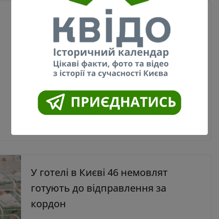
Міністр інфраструктури
опублікував 3 етапи виходу
транспорту з карантину
14.05.2020
0
Владислав Криклій презентував три етапи запуску
громадського транспорту, але дати ще мають
узгодити з Міністерством охорони здоров’я. Про
це повідомляється
У готелі в Києві 46 немовлят
готують до відправлення за
кордон