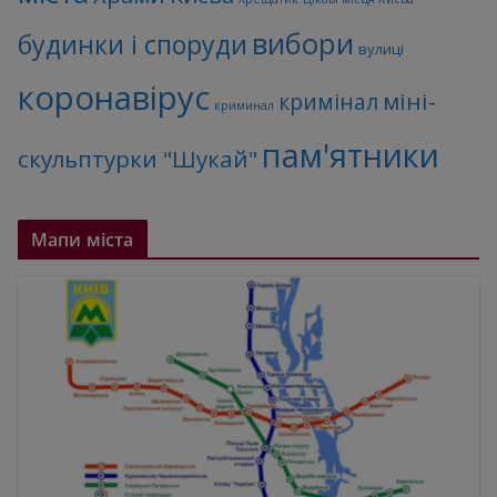
вибори
будинки і споруди
вулиці
коронавірус
міні-
кримінал
криминал
пам'ятники
скульптурки "Шукай"
Мапи міста