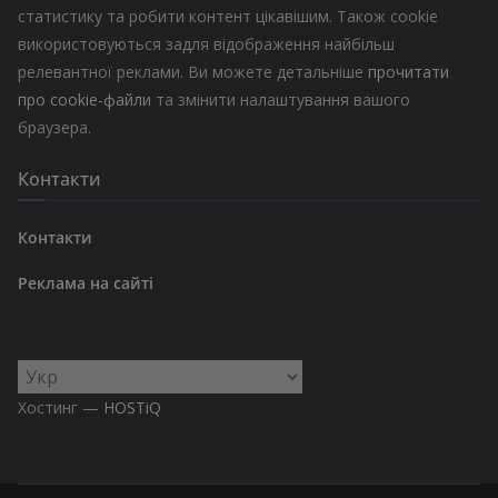
статистику та робити контент цікавішим. Також cookie
використовуються задля відображення найбільш
релевантної реклами. Ви можете детальніше
прочитати
про cookie-файли
та змінити налаштування вашого
браузера.
Контакти
Контакти
Реклама на сайті
Вибрати
мову
Хостинг —
HOSTiQ