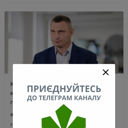
Київ запроваджує більш суворий
карантин: в транспорт лише за
перепусткою
31.03.2021
0
Київ із 5 квітня запроваджує більш суворі обмеження.