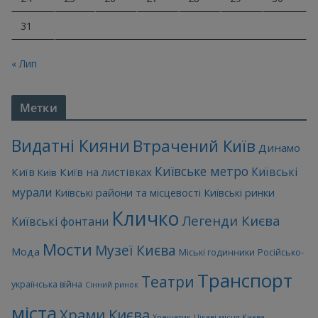
31
« Лип
Метки
Видатні Кияни
Втрачений Київ
Динамо
Київське метро
Київські
Київ
Київ на листівках
Київ
мурали
Київські райони та місцевості
Київські ринки
Кличко
Легенди Києва
Київські фонтани
Мости
Музеї Києва
Мода
Міські годинники
Російсько-
Транспорт
Театри
українська війна
Сінний ринок
міста
Храми Києва
Хрещатик
Цікаві місця Києва