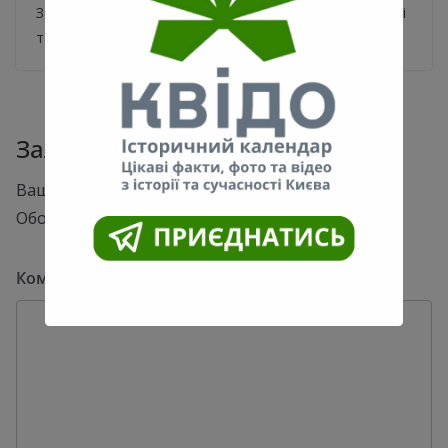
Заява Кличка. У зв’язку зі зростанням захворюваності
та смертності від коронавірусу Київ
Залишити відповідь
Ваша e-mail адреса не оприлюднюватиметься.
Обов’язкові поля позначені
*
Коментар
*