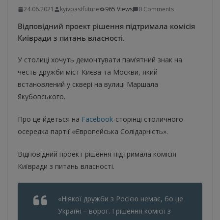
24.06.2021
kyivpastfuture
965 Views
0 Comments
Відповідний проект рішення підтримала комісія
Київради з питань власності.
У столиці хочуть демонтувати пам’ятний знак на
честь дружби міст Києва та Москви, який
встановлений у сквері на вулиці Маршала
Якубовського.
Про це йдеться на
Facebook
-сторінці столичного
осередка партії «Європейська Солідарність».
Відповідний проект рішення підтримала комісія
Київради з питань власності.
«Ніякої дружби з Росією немає, бо це
Україні – ворог. І рішення комісії з