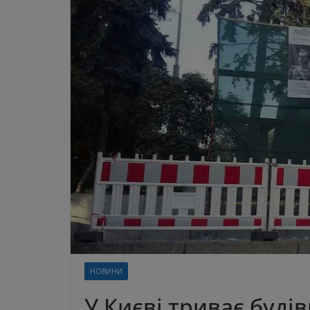
НОВИНИ
У Києві триває буді