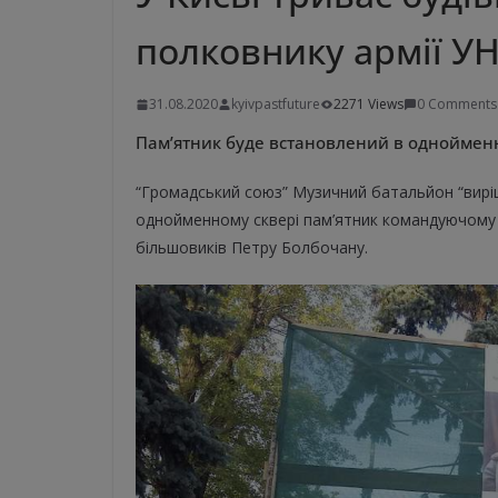
полковнику армії У
31.08.2020
kyivpastfuture
2271 Views
0 Comments
Пам’ятник буде встановлений в однойменном
“Громадський союз” Музичний батальйон “виріши
однойменному сквері пам’ятник командуючому 
більшовиків Петру Болбочану.