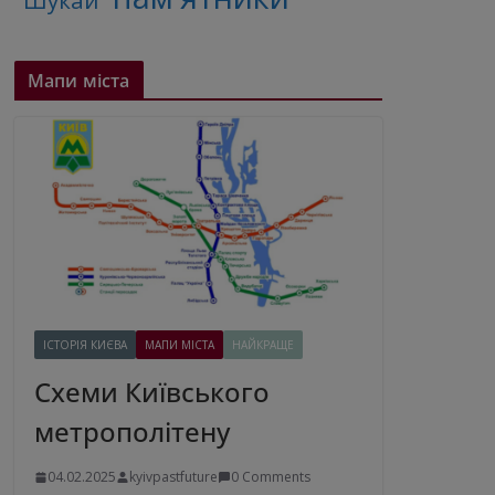
"Шукай"
Мапи міста
ІСТОРІЯ КИЄВА
МАПИ МІСТА
НАЙКРАЩЕ
Схеми Київського
метрополітену
04.02.2025
kyivpastfuture
0 Comments