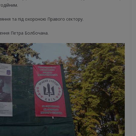
годійним.
ияння та під охороною Правого сектору.
ження Петра Болбочана.