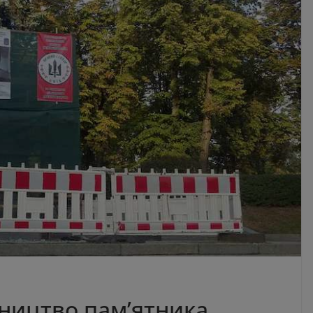
вництво пам’ятника