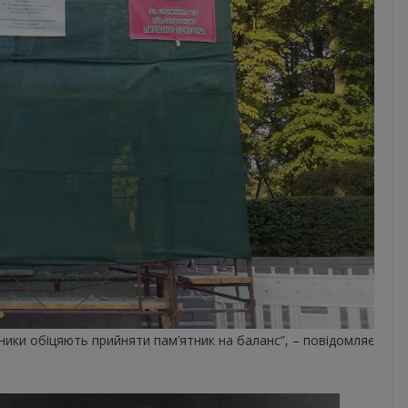
ники обіцяють прийняти пам’ятник на баланс”, – повідомляє