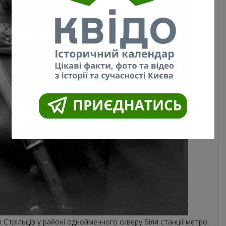
Стрільців у районі однойменного скверу біля станції метро