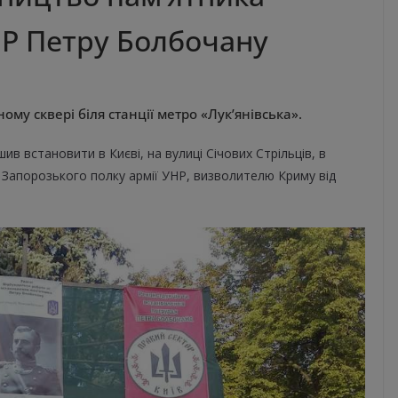
НР Петру Болбочану
у сквері біля станції метро «Лук’янівська».
в встановити в Києві, на вулиці Січових Стрільців, в
Запорозького полку армії УНР, визволителю Криму від