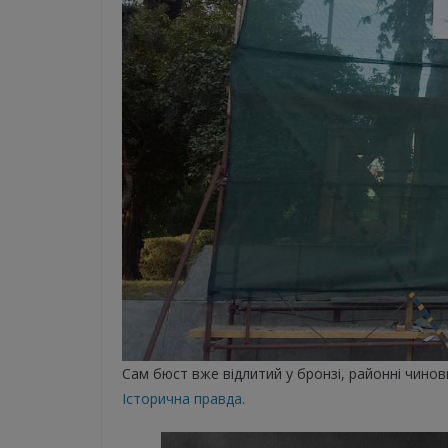
Сам бюст вже відлитий у бронзі, районні чинов
Історична правда.