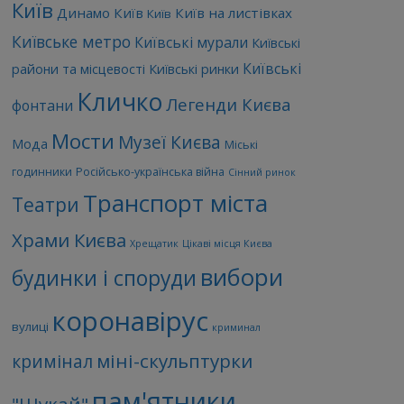
Київ
Динамо Київ
Київ на листівках
Київ
Київське метро
Київські мурали
Київські
Київські
райони та місцевості
Київські ринки
Кличко
Легенди Києва
фонтани
Мости
Музеї Києва
Мода
Міські
годинники
Російсько-українська війна
Сінний ринок
Транспорт міста
Театри
Храми Києва
Хрещатик
Цікаві місця Києва
вибори
будинки і споруди
коронавірус
вулиці
криминал
міні-скульптурки
кримінал
пам'ятники