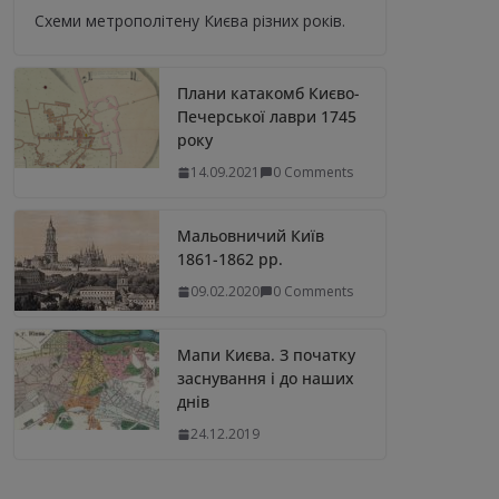
Схеми метрополітену Києва різних років.
Плани катакомб Києво-
Печерської лаври 1745
року
14.09.2021
0 Comments
Мальовничий Київ
1861-1862 рр.
09.02.2020
0 Comments
Мапи Києва. З початку
заснування і до наших
днів
24.12.2019