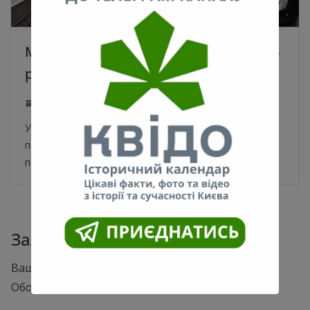
Метро на Троєщину побудують за 5-6
років
07.09.2020
0
У 2022 році почнеться будівництво першої черги —
перших п’яти станцій метро на Троєщину. Про це
повідомив начальник КП «Київський
Залишити відповідь
Ваша e-mail адреса не оприлюднюватиметься.
Обов’язкові поля позначені
*