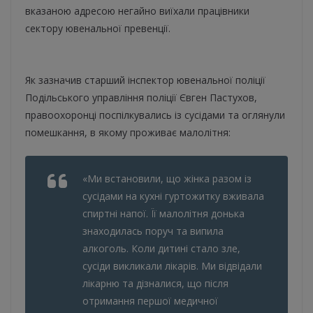
вказаною адресою негайно виїхали працівники
сектору ювенальної превенції.
Як зазначив старший інспектор ювенальної поліції
Подільського управління поліції Євген Пастухов,
правоохоронці поспілкувались із сусідами та оглянули
помешкання, в якому проживає малолітня:
«Ми встановили, що жінка разом із
сусідами на кухні гуртожитку вживала
спиртні напої. Її малолітня донька
знаходилась поруч та випила
алкоголь. Коли дитині стало зле,
сусіди викликали лікарів. Ми відвідали
лікарню та дізналися, що після
отримання першої медичної