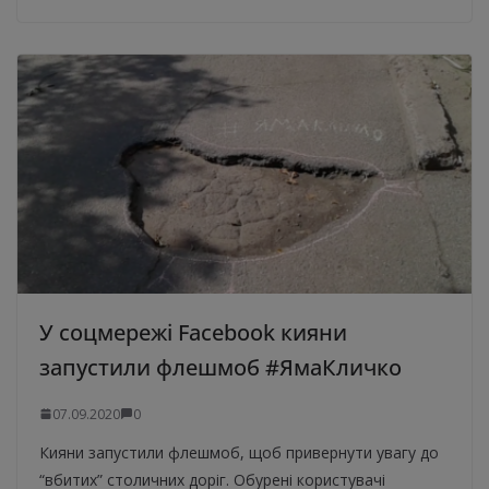
У соцмережі Facebook кияни
запустили флешмоб #ЯмаКличко
07.09.2020
0
Кияни запустили флешмоб, щоб привернути увагу до
“вбитих” столичних доріг. Обурені користувачі