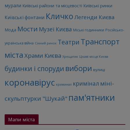
мурали
Київські райони та місцевості
Київські ринки
Кличко
Легенди Києва
Київські фонтани
Мости
Музеї Києва
Мода
Міські годинники
Російсько-
Транспорт
Театри
українська війна
Сінний ринок
міста
Храми Києва
Хрещатик
Цікаві місця Києва
вибори
будинки і споруди
вулиці
коронавірус
міні-
кримінал
криминал
пам'ятники
скульптурки "Шукай"
Мапи міста