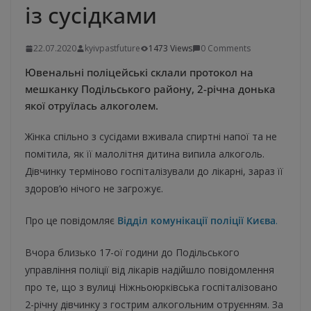
із сусідками
22.07.2020
kyivpastfuture
1473 Views
0 Comments
Ювенальні поліцейські склали протокол на
мешканку Подільського району, 2-річна донька
якої отруїлась алкоголем.
Жінка спільно з сусідами вживала спиртні напої та не
помітила, як її малолітня дитина випила алкоголь.
Дівчинку терміново госпіталізували до лікарні, зараз її
здоров’ю нічого не загрожує.
Про це повідомляє
Відділ комунікації поліції Києва
.
Вчора близько 17-ої години до Подільського
управління поліції від лікарів надійшло повідомлення
про те, що з вулиці Ніжньоюрківська госпіталізовано
2-річну дівчинку з гострим алкогольним отруєнням. За