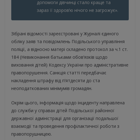
допомоги дівчинці стало краще та
зараз її здоров’ю нічого не загрожує».
Зібрані відомості зареєстровані у Журналі єдиного
обліку заяв та повідомлень Подільського управління
поліції, а відносно матері складено протокол за ч.1 ст.
184 (Невиконання батьками обов’язків щодо
виховання дітей) Кодексу України про адміністративне
правопорушення. Санкція статті передбачає
накладення штрафу від п’ятдесяти до ста
неоподаткованих мінімумів громадян.
Окрім цього, інформація щодо інциденту направлена
до служби у справах дітей Подільської районної
державної адміністрації для організації подальшої
взаємодії та проведення профілактичної роботи з
правопорушницею.