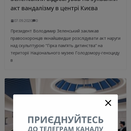
акт вандалізму в центрі Києва
07.09.2020
0
Президент Володимир Зеленський закликав
правоохоронців якнайшвидше розслідувати акт наруги
над скульптурою “Гірка пам’ять дитинства” на
території Національного музею Голодомору-геноциду
в