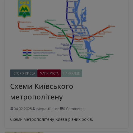
ІСТОРІЯ КИЄВА
МАПИ МІСТА
НАЙКРАЩЕ
Схеми Київського
метрополітену
04.02.2025
kyivpastfuture
0 Comments
Схеми метрополітену Києва різних років.