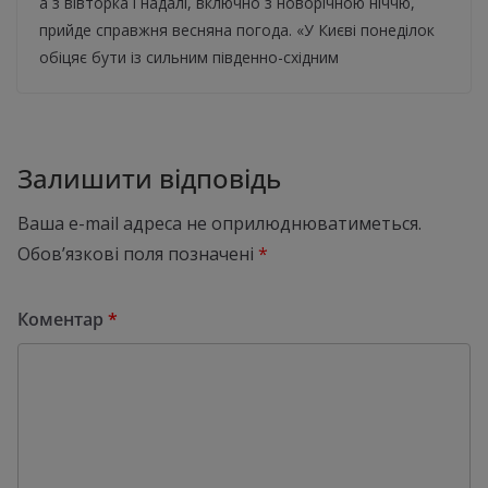
а з вівторка і надалі, включно з новорічною ніччю,
прийде справжня весняна погода. «У Києві понеділок
обіцяє бути із сильним південно-східним
Залишити відповідь
Ваша e-mail адреса не оприлюднюватиметься.
Обов’язкові поля позначені
*
Коментар
*