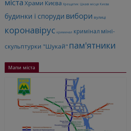
міста
Храми Києва
Хрещатик
Цікаві місця Києва
вибори
будинки і споруди
вулиці
коронавірус
міні-
кримінал
криминал
пам'ятники
скульптурки "Шукай"
Мапи міста