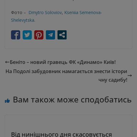
Фото –
Dmytro Soloviov
,
Kseniia Semenova-
Shelevytska
.
Беніто – новий гравець ФК «Динамо» Київ!
На Подолі забудовник намагається знести істори
чну садибу!
Вам також може сподобатись
Від нинішнього дня скасовується