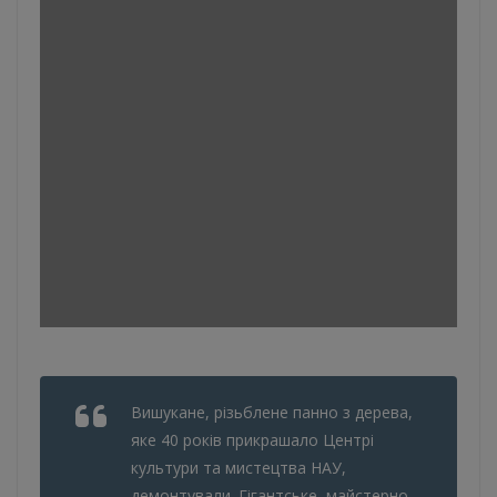
Вишукане, різьблене панно з дерева,
яке 40 років прикрашало Центрі
культури та мистецтва НАУ,
демонтували. Гігантське, майстерно