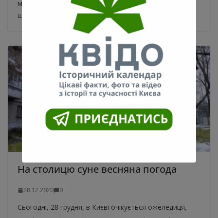
майбутнього». Улюблений сайт про Київ став
ще доступнішими
На столицю суне весняна погода
28.12.2020
0
Сьогодні, 28 грудня, в Києві очікується ожеледиця,