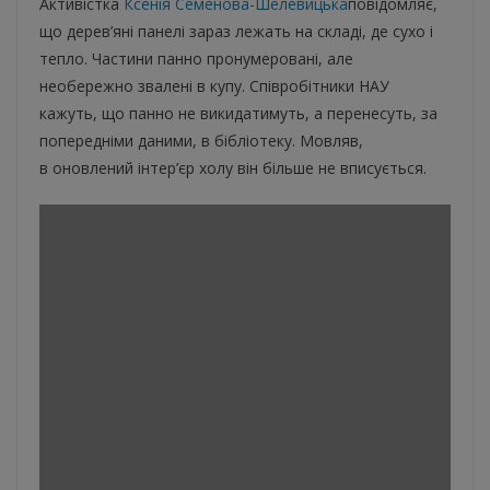
Активістка
Ксенія Семенова-Шелевицька
повідомляє,
що дерев’яні панелі зараз лежать на складі, де сухо і
тепло. Частини панно пронумеровані, але
необережно звалені в купу. Співробітники НАУ
кажуть, що панно не викидатимуть, а перенесуть, за
попередніми даними, в бібліотеку. Мовляв,
в оновлений інтер’єр холу він більше не вписується.