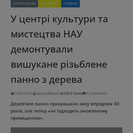
ІСТОРІЯ КИЄВА
МИСТЕЦТВО
НОВИНИ
У центрі культури та
мистецтва НАУ
демонтували
вишукане різьблене
панно з дерева
10.02.2020
kyivpastfuture
2854 Views
0 Comments
Дерев’яне панно прикрашало залу впродовж 40
років, але тепер «не підходить оновленому
приміщенню».