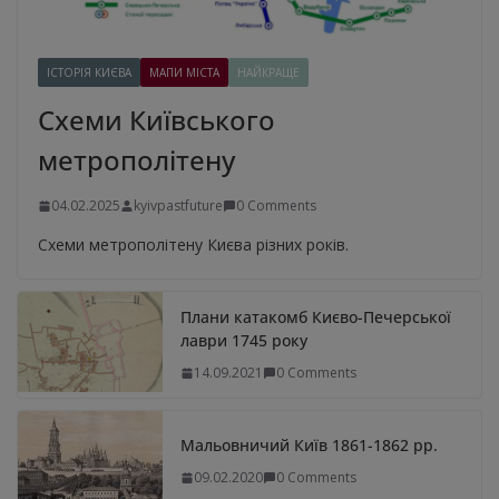
ІСТОРІЯ КИЄВА
МАПИ МІСТА
НАЙКРАЩЕ
Схеми Київського
метрополітену
04.02.2025
kyivpastfuture
0 Comments
Схеми метрополітену Києва різних років.
Плани катакомб Києво-Печерської
лаври 1745 року
14.09.2021
0 Comments
Мальовничий Київ 1861-1862 рр.
09.02.2020
0 Comments