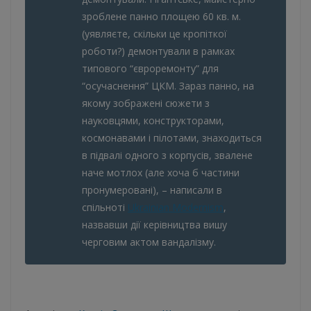
зроблене панно площею 60 кв. м.
(уявляєте, скільки це кропіткої
роботи?) демонтували в рамках
типового “євроремонту” для
“осучаснення” ЦКМ. Зараз панно, на
якому зображені сюжети з
науковцями, конструкторами,
космонавами і пілотами, знаходиться
в підвалі одного з корпусів, звалене
наче мотлох (але хоча б частини
пронумеровані), – написали в
спільноті
Ukrainian Modernism
,
назвавши дії керівництва вишу
черговим актом вандалізму.