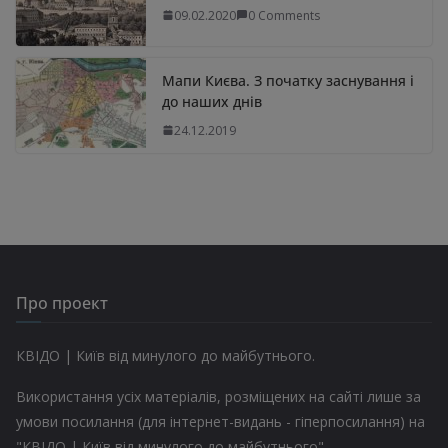
09.02.2020
0 Comments
Мапи Києва. З початку заснування і
до наших днів
24.12.2019
Про проект
КВІДО | Київ від минулого до майбутнього.
Використання усіх матеріалів, розміщених на сайті лише за
умови посилання (для інтернет-видань - гіперпосилання) на
"КВІДО | Київ від минулого до майбутнього"