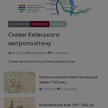
ІСТОРІЯ КИЄВА
МАПИ МІСТА
НАЙКРАЩЕ
Схеми Київського
метрополітену
04.02.2025
kyivpastfuture
0 Comments
Схеми метрополітену Києва різних років.
Плани катакомб Києво-Печерської
лаври 1745 року
14.09.2021
0 Comments
Мальовничий Київ 1861-1862 рр.