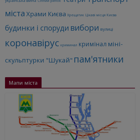
українська війна
Сінний ринок
міста
Храми Києва
Хрещатик
Цікаві місця Києва
вибори
будинки і споруди
вулиці
коронавірус
міні-
кримінал
криминал
пам'ятники
скульптурки "Шукай"
Мапи міста