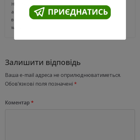
На вихідних столична поліція склала 17
адміністративних протоколів за відсутність маски у
визначених законом місцях. Про це повідомляє сайт
www.pravda.com.ua
Залишити відповідь
Ваша e-mail адреса не оприлюднюватиметься.
Обов’язкові поля позначені
*
Коментар
*