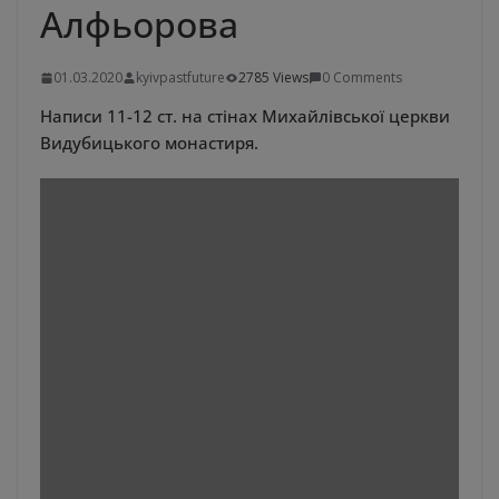
Алфьорова
01.03.2020
kyivpastfuture
2785 Views
0 Comments
Написи 11-12 ст. на стінах Михайлівської церкви
Видубицького монастиря.