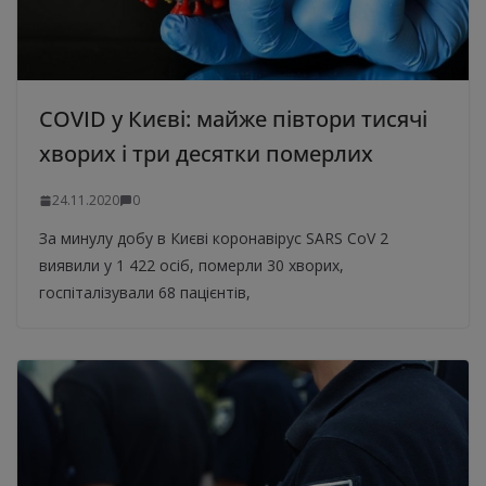
COVID у Києві: майже півтори тисячі
хворих і три десятки померлих
24.11.2020
0
За минулу добу в Києві коронавірус SARS CoV 2
виявили у 1 422 осіб, померли 30 хворих,
госпіталізували 68 пацієнтів,