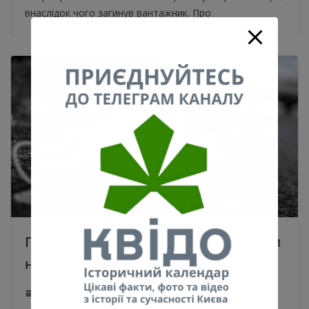
внаслідок чого загинув вантажник. Про
Поліція Києва наклала перші штрафи
на людей без масок
23.11.2020
0