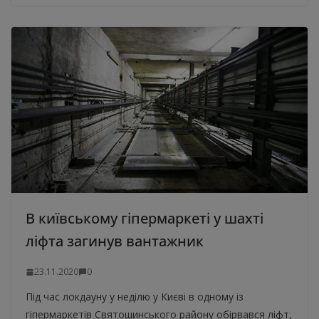
В київському гіпермаркеті у шахті
ліфта загинув вантажник
23.11.2020
0
Під час локдауну у неділю у Києві в одному із
гіпермаркетів Святошинського району обірвався ліфт,