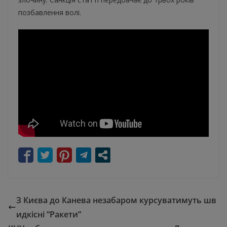
позбавлення волі.
З Києва до Канева незабаром курсуватимуть шв
идкісні “Ракети”