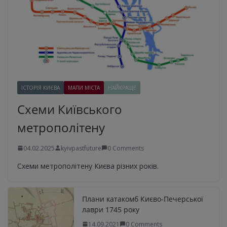
ІСТОРІЯ КИЄВА
МАПИ МІСТА
НАЙКРАЩЕ
Схеми Київського
метрополітену
04.02.2025
kyivpastfuture
0 Comments
Схеми метрополітену Києва різних років.
Плани катакомб Києво-Печерської
лаври 1745 року
14.09.2021
0 Comments