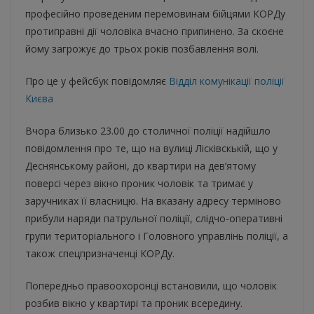
професійно проведеним перемовинам бійцями КОРДу
протиправні дії чоловіка вчасно припинено. За скоєне
йому загрожує до трьох років позбавлення волі.
Про це у фейсбук повідомляє
Відділ комунікації поліції
Києва
Вчора близько 23.00 до столичної поліції надійшло
повідомлення про те, що на вулиці Лісківскькій, що у
Деснянському районі, до квартири на дев’ятому
поверсі через вікно проник чоловік та тримає у
заручниках її власницю. На вказану адресу терміново
прибули наряди патрульної поліції, слідчо-оперативні
групи територіального і Головного управлінь поліції, а
також спецпризначенці КОРДу.
Попередньо правоохоронці встановили, що чоловік
розбив вікно у квартирі та проник всередину.