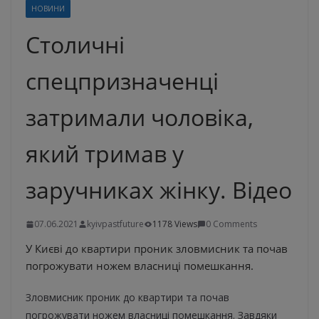
НОВИНИ
Столичні
спецпризначенці
затримали чоловіка,
який тримав у
заручниках жінку. Відео
07.06.2021
kyivpastfuture
1178 Views
0 Comments
У Києві до квартири проник зловмисник та почав
погрожувати ножем власниці помешкання.
Зловмисник проник до квартири та почав
погрожувати ножем власниці помешкання. Завдяки