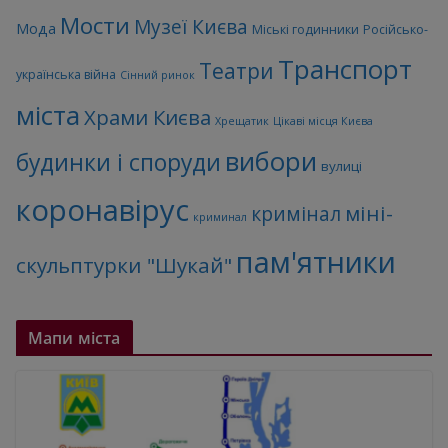
Мости
Музеї Києва
Мода
Міські годинники
Російсько-
Транспорт
Театри
українська війна
Сінний ринок
міста
Храми Києва
Хрещатик
Цікаві місця Києва
вибори
будинки і споруди
вулиці
коронавірус
міні-
кримінал
криминал
пам'ятники
скульптурки "Шукай"
Мапи міста