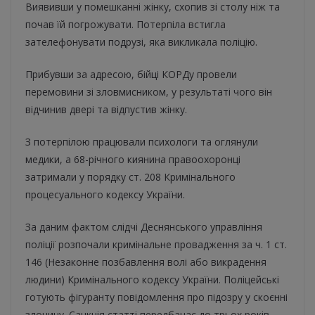
Виявивши у помешканні жінку, схопив зі столу ніж та
почав їй погрожувати. Потерпіла встигла
зателефонувати подрузі, яка викликала поліцію.
Прибувши за адресою, бійці КОРДу провели
перемовини зі зловмисником, у результаті чого він
відчинив двері та відпустив жінку.
З потерпілою працювали психологи та оглянули
медики, а 68-річного киянина правоохоронці
затримали у порядку ст. 208 Кримінального
процесуального кодексу України.
За даним фактом слідчі Деснянського управління
поліції розпочали кримінальне провадження за ч. 1 ст.
146 (Незаконне позбавлення волі або викрадення
людини) Кримінального кодексу України. Поліцейські
готують фігуранту повідомлення про підозру у скоєнні
злочину. Санкція статті передбачає до трьох років