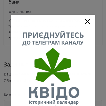
банк
20.07.2021
0
У Києві жінка увірвалася до приміщення банку
“Укрсиббанк” і, погрожуючи зброєю, вимагала 15
тисяч гривень. Про це повідомляють “Українська
правда”, паблік “Київ
Залишити відповідь
Ваша e-mail адреса не оприлюднюватиметься.
Обов’язкові поля позначені
*
Коментар
*