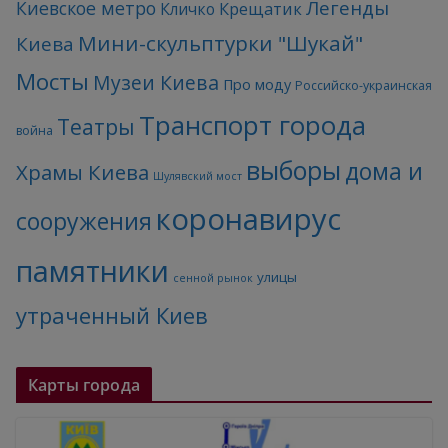
Легенды
Киевское метро
Кличко
Крещатик
Мини-скульптурки "Шукай"
Киева
Мосты
Музеи Киева
Про моду
Российско-украинская
Транспорт города
Театры
война
выборы
дома и
Храмы Киева
Шулявский мост
коронавирус
сооружения
памятники
улицы
сенной рынок
утраченный Киев
Карты города