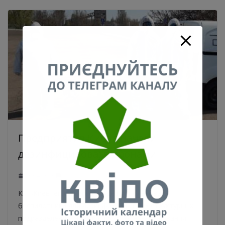
Предприятия Киева начали
дезинфицировать дронами
23.04.2020
0
КП «Киевтеплоэнерго» будет использовать
беспилотники для дезинфекции своих структурных
подразделений, новый способ обеззараживания