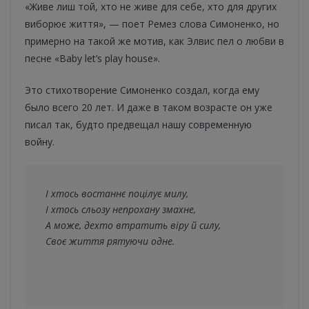
«Живе лиш той, хто не живе для себе, хто для других
виборює життя», — поет Ремез слова Симоненко, но
примерно на такой же мотив, как Элвис пел о любви в
песне «Baby let’s play house».
Это стихотворение Симоненко создал, когда ему
было всего 20 лет. И даже в таком возрасте он уже
писал так, будто предвещал нашу современную
войну.
І хтось востаннє поцілує милу,
І хтось сльозу непрохану змахне, 
А може, дехто втратить віру й силу, 
Своє життя рятуючи одне. 