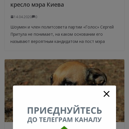
кресло мэра Киева
14.04.2020
0
Шоумен и член политсовета партии «Голос» Сергей
Притула не понимает, на каком основании его
называют вероятным кандидатом на пост мэра