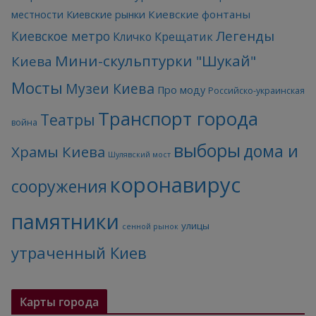
Киевские фонтаны
местности
Киевские рынки
Легенды
Киевское метро
Кличко
Крещатик
Мини-скульптурки "Шукай"
Киева
Мосты
Музеи Киева
Про моду
Российско-украинская
Транспорт города
Театры
война
выборы
дома и
Храмы Киева
Шулявский мост
коронавирус
сооружения
памятники
улицы
сенной рынок
утраченный Киев
Карты города