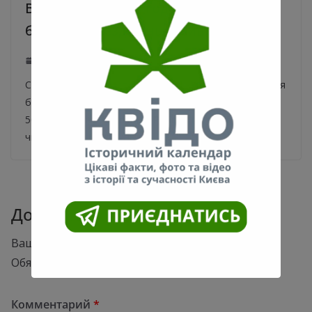
В Киеве с начала года выловили
более 500 бездомных животных
13.04.2020
0
С начала года представители КП «Киевская городская
больница ветеринарной медицины» выловили более
500 бездомных животных. Работа по регулированию
численности бездомных
Добавить комментарий
Ваш адрес email не будет опубликован.
Обязательные поля помечены
*
Комментарий
*