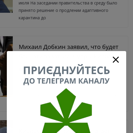
июля На заседании правительства в среду было
принято решение о продлении адаптивного
карантина до
Михаил Добкин заявил, что будет
баллотироваться в мэры Киева
16.06.2020
0
Народный депутат предыдущих созывов Михаил
Добкин заявил, что будет подавать свою
кандидатуру на должность мэра Киева. Об этом
он сообщил
Киевский активист предлагает