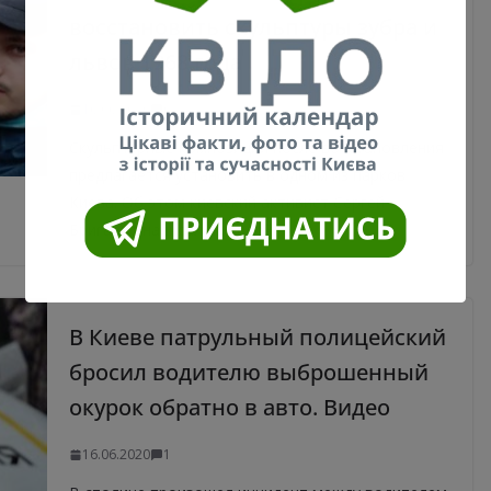
восстановить скульптуры зубра и
львов 1968 года
16.06.2020
0
Скульптурные композиции после восстановления
предлагается установить в одном из парков
Киева. Об этом киевский активист Сергей
Бригадир написал на своей
В Киеве патрульный полицейский
бросил водителю выброшенный
окурок обратно в авто. Видео
16.06.2020
1