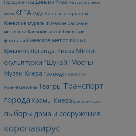
Динамо Киев
Городские часы
Интересные места
КГГА
Киев на открытках
КМДА
Киева
Киевские муралы
Киевские районы и
Киевские
местности
Киевские рынки
Киевское метро
Кличко
фонтаны
Мини-
Легенды Киева
Крещатик
Мосты
скульптурки "Шукай"
Музеи Киева
Про моду
Российско-
Транспорт
Театры
украинская война
города
Храмы Киева
Шулявский мост
выборы
дома и сооружения
коронавирус