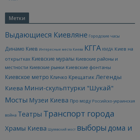
Метки
Выдающиеся Киевляне
Городские часы
КГГА
Динамо Киев
Киев на
КМДА
Интересные места Киева
Киевские муралы
открытках
Киевские районы и
Киевские фонтаны
местности
Киевские рынки
Легенды
Киевское метро
Кличко
Крещатик
Мини-скульптурки "Шукай"
Киева
Мосты
Музеи Киева
Про моду
Российско-украинская
Транспорт города
Театры
война
выборы
дома и
Храмы Киева
Шулявский мост