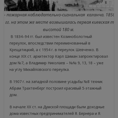
ме – пожарная наблюдательно-сигнальная
каланча. 1850-е
75 гг. на этом же месте возвышалась первая киевская те
высотой 180 м.
В 1834–94 гг. был известен Козиноболотный
переулок, впоследствии переименованный в
Крещатицкий, а с 1954 г. в переулок Шевченко. В
конце ХІХ ст. архитектор Карл Шиман запроектировал
дом №7, а Владимир Николаев – №№ 9, 13, 18 – уже
на углу Михайловского переулка.
В 1907 г. на западной половине усадьбы №8 техник
Абрам Трахтенберг построил красивый 5-этажный
дом.
В начале ХХ ст. на Думской площади были доходные
дома известных предпринимателей Я. Бернера и Я.