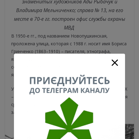
знаменитых художников Ады Рыбачук и
Владимира Мельниченко; справа № 13, на его
месте в 70-е гг. построен офис службы охраны
МВД
В 1950-е гг., под названием Новопушкинская,
проложена улица, которая с 1988 г. носит имя Бориса
Гринченко (1863–1910) – писателя, этнографа,
языковеда, который с 1902 г. работал в Киеве, был
составителем знаменитого Словаря украинского
языка» в 4-х томах, 1907-1909 гг.
Украшением здешних улочек являются дома конца ХІХ
– начала ХХ ст. К сожалению, историко-архитектурная
среда обезображена более поздней бестолковой
застройкой.