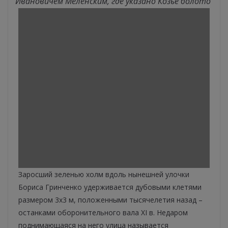
Ивановичем Меленским, где указано Козье болото
Заросший зеленью холм вдоль нынешней улочки
Бориса Гринченко удерживается дубовыми клетями
размером 3х3 м, положенными тысячелетия назад –
останками оборонительного вала XI в. Недаром
поднимающаяся на него улица называется