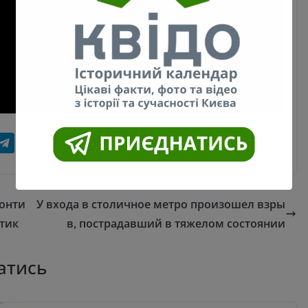
монти
У входа в столичное метро произошел взры
тик
в, пострадавший в тяжелом состоянии
атись