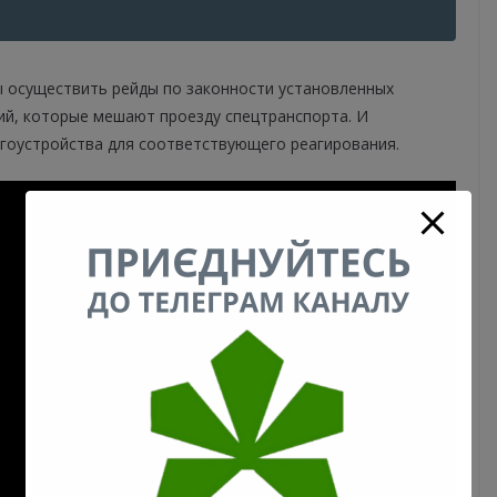
 осуществить рейды по законности установленных
ий, которые мешают проезду спецтранспорта. И
гоустройства для соответствующего реагирования.