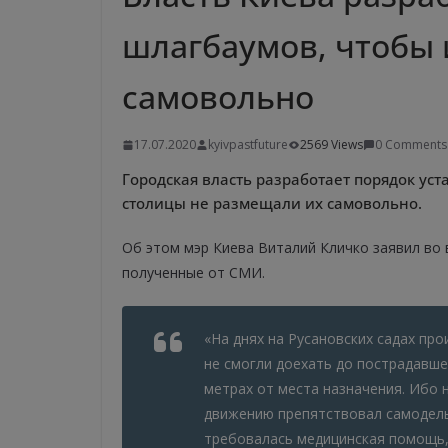
шлагбаумов, чтобы 
самовольно
17.07.2020
kyivpastfuture
2569 Views
0 Comments
Городская власть разработает порядок ус
столицы не размещали их самовольно.
Об этом мэр Киева Виталий Кличко заявил во 
полученные от СМИ.
«На днях на Русановских садах про
не смогли доехать до пострадавше
метрах от места назначения. Ибо 
движению препятствовал самодель
требовалась медицинская помощь, 