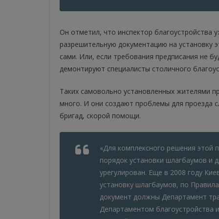
Он отметил, что инспектор благоустройства 
разрешительную документацию на установку э
сами. Или, если требования предписания не б
демонтируют специалисты столичного благоус
Таких самовольно установленных жителями пре
много. И они создают проблемы для проезда 
бригад, скорой помощи.
«Для комплексного решения этой 
порядок установки шлагбаумов и др
урегулирован. Еще в 2008 году Ки
установку шлагбаумов, по Правил
документ должны Департамент тра
Департаментом благоустройства и