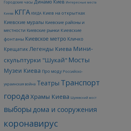
Динамо Киев
Городские часы
Интересные места
КГГА
Киев на открытках
КМДА
Киева
Киевские муралы
Киевские районы и
Киевские
местности
Киевские рынки
Киевское метро
Кличко
фонтаны
Мини-
Легенды Киева
Крещатик
Мосты
скульптурки "Шукай"
Музеи Киева
Про моду
Российско-
Транспорт
Театры
украинская война
города
Храмы Киева
Шулявский мост
выборы
дома и сооружения
коронавирус