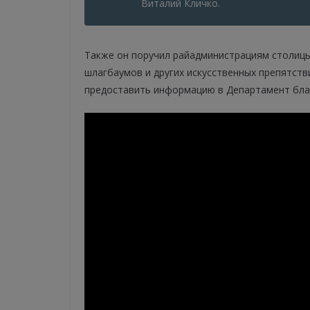
Виталий Кличко.
Также он поручил райадминистрациям столицы
шлагбаумов и других искусственных препятств
предоставить информацию в Департамент бла