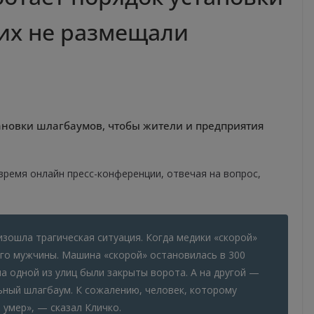
их не размещали
тановки шлагбаумов, чтобы жители и предприятия
время онлайн пресс-конференции, отвечая на вопрос,
изошла трагическая ситуация. Когда медики «скорой»
го мужчины. Машина «скорой» остановилась в 300
на одной из улиц были закрыты ворота. А на другой —
ный шлагбаум. К сожалению, человек, которому
умер», — сказал Кличко.