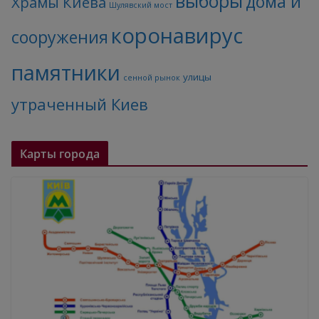
выборы
дома и
Храмы Киева
Шулявский мост
коронавирус
сооружения
памятники
улицы
сенной рынок
утраченный Киев
Карты города