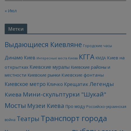
« Июл
Метки
Выдающиеся Киевляне
Городские часы
КГГА
Динамо Киев
Киев на
КМДА
Интересные места Киева
Киевские муралы
открытках
Киевские районы и
Киевские фонтаны
местности
Киевские рынки
Легенды
Киевское метро
Кличко
Крещатик
Мини-скульптурки "Шукай"
Киева
Мосты
Музеи Киева
Про моду
Российско-украинская
Транспорт города
Театры
война