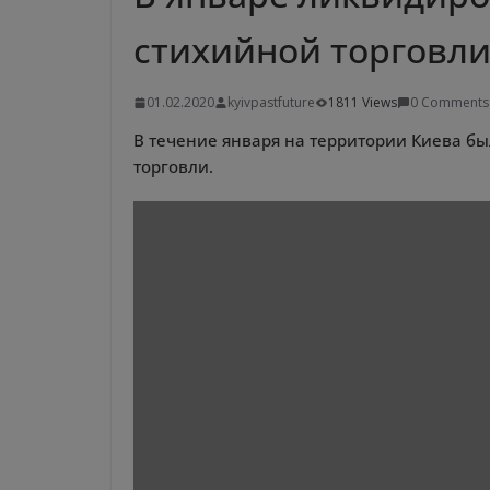
стихийной торговл
01.02.2020
kyivpastfuture
1811 Views
0 Comments
В течение января на территории Киева б
торговли.