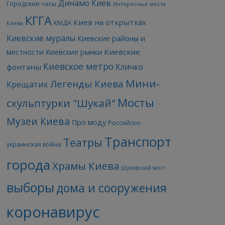
Динамо Киев
Городские часы
Интересные места
КГГА
Киев на открытках
КМДА
Киева
Киевские муралы
Киевские районы и
Киевские
местности
Киевские рынки
Киевское метро
Кличко
фонтаны
Мини-
Легенды Киева
Крещатик
Мосты
скульптурки "Шукай"
Музеи Киева
Про моду
Российско-
Транспорт
Театры
украинская война
города
Храмы Киева
Шулявский мост
выборы
дома и сооружения
коронавирус