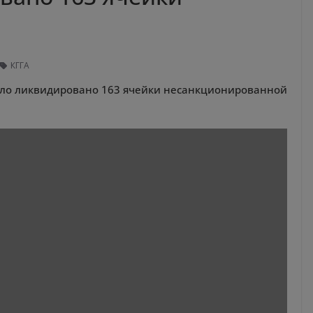
и
КГГА
ыло ликвидировано 163 ячейки несанкционированной