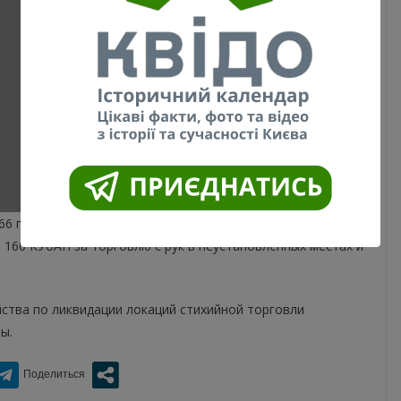
66 протоколов за нарушение ст. 152 КУоАП за
160 КУоАП за торговлю с рук в неустановленных местах и ​​
ства по ликвидации локаций стихийной торговли
ы.