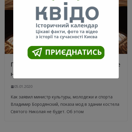
Показа мод в здании костела в Киеве
не будет — министр
05.01.2020
Как заявил министр культуры, молодежи и спорта
Владимир Бородянский, показа мод в здании костела
Святого Николая не будет. Об этом