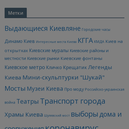
Метки
Выдающиеся Киевляне
Городские часы
КГГА
Динамо Киев
Киев на
КМДА
Интересные места Киева
Киевские муралы
открытках
Киевские районы и
Киевские фонтаны
местности
Киевские рынки
Легенды
Киевское метро
Кличко
Крещатик
Мини-скульптурки "Шукай"
Киева
Мосты
Музеи Киева
Про моду
Российско-украинская
Транспорт города
Театры
война
выборы
дома и
Храмы Киева
Шулявский мост
коронавирус
сооружения