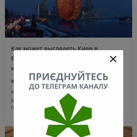
Как может выглядеть Киев в
будущем. Оригинальные проекты
киевских архитекторов
05.01.2020
Киев так быстро застраивается, что, казалось бы,
удивить киевлян довольно сложно. На самом деле,
сбылись еще не все фантазии архитекторов.