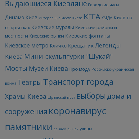
Выдающиеся Киевляне
Городские часы
КГГА
Динамо Киев
Киев на
КМДА
Интересные места Киева
Киевские муралы
открытках
Киевские районы и
Киевские фонтаны
местности
Киевские рынки
Легенды
Киевское метро
Кличко
Крещатик
Мини-скульптурки "Шукай"
Киева
Мосты
Музеи Киева
Про моду
Российско-украинская
Транспорт города
Театры
война
выборы
дома и
Храмы Киева
Шулявский мост
коронавирус
сооружения
памятники
улицы
сенной рынок