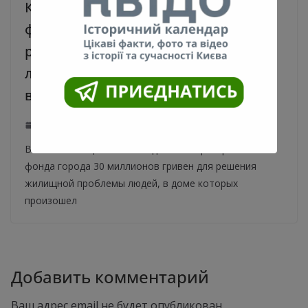
Киев готов выделить из резервного
фонда 30 миллионов гривен для
решения жилищной проблемы
людей, в доме которых произошел
взрыв
22.06.2020
0
Власти столицы готова выделить из резервного
фонда города 30 миллионов гривен для решения
жилищной проблемы людей, в доме которых
произошел
Добавить комментарий
Ваш адрес email не будет опубликован.