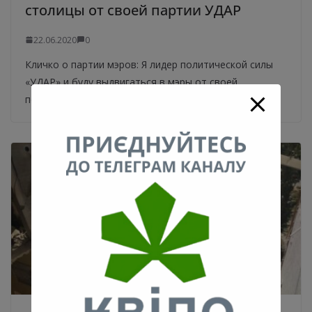
столицы от своей партии УДАР
22.06.2020
0
Кличко о партии мэров: Я лидер политической силы
«УДАР» и буду выдвигаться в мэры от своей
политической силы и поведу