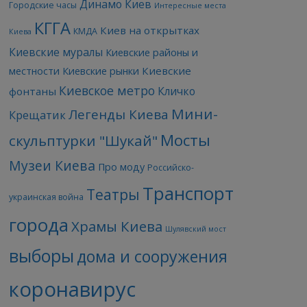
Динамо Киев
Городские часы
Интересные места
КГГА
Киев на открытках
КМДА
Киева
Киевские муралы
Киевские районы и
Киевские
местности
Киевские рынки
Киевское метро
Кличко
фонтаны
Мини-
Легенды Киева
Крещатик
Мосты
скульптурки "Шукай"
Музеи Киева
Про моду
Российско-
Транспорт
Театры
украинская война
города
Храмы Киева
Шулявский мост
выборы
дома и сооружения
коронавирус