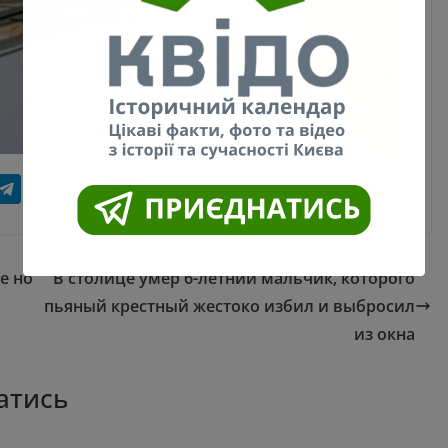
е но
В столице умер 6-летний мальчик, которого
пьяный крестный жестоко избил и выбросил
из окна
атись