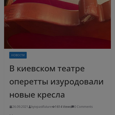
НОВОСТИ
В киевском театре
оперетты изуродовали
новые кресла
26.09.2021
kyivpastfuture
1614 Views
0 Comments