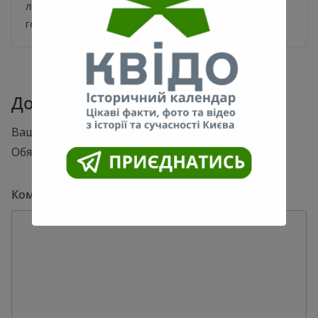
лидирует Виталий Кличко – за него готовы отдать
голоса 41,7% тех, кто определился
Добавить комментарий
Ваш адрес email не будет опубликован.
Обязательные поля помечены
*
Комментарий
*