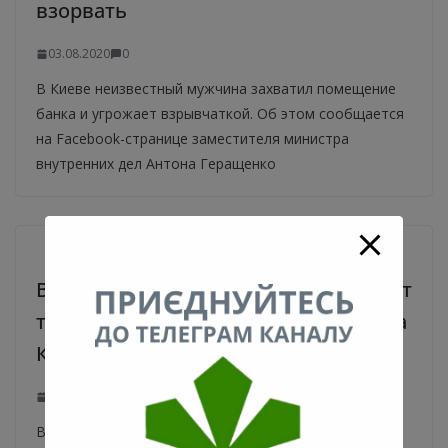
взорвать
03.08.2020
0
В Киеве неизвестный мужчина захватил помещение
банка и угрожает взрывчаткой. Об этом сообщается
на Facebook-странице заместителя министра
внутренних дел Антона Геращенко
Виталий Кличко по рейтингу обходит
трех ближайших кандидатов на мэра
Киева вместе взятых
03.08.2020
0
В рейтинге кандидатов на выборах мэра Киева