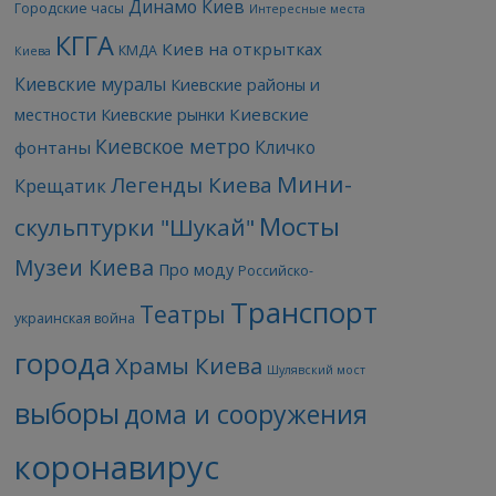
Динамо Киев
Городские часы
Интересные места
КГГА
Киев на открытках
КМДА
Киева
Киевские муралы
Киевские районы и
Киевские
местности
Киевские рынки
Киевское метро
Кличко
фонтаны
Мини-
Легенды Киева
Крещатик
Мосты
скульптурки "Шукай"
Музеи Киева
Про моду
Российско-
Транспорт
Театры
украинская война
города
Храмы Киева
Шулявский мост
выборы
дома и сооружения
коронавирус