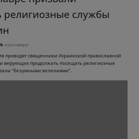
 религиозные службы
ин
коронавирус
ния проводят священники Украинской православной
али верующих продолжать посещать религиозные
вали “безумными велениями”.