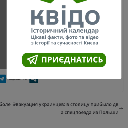
аболе
Эвакуация украинцев: в столицу прибыло дв
а спецпоезда из Польши