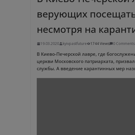
верующих посещать
несмотря на карант
19.03.2020
kyivpastfuture
1744 Views
0 Comments
В Киево-Печерской лавре, где богослуже
церкви Московского патриархата, призв
службы. А введение карантинных мер наз