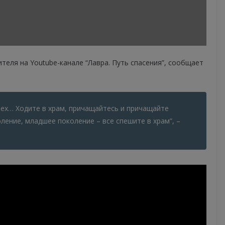
еля на Youtube-канале “Лавра. Путь спасения”, сообщает
рех… Ходите в храм, причащайтесь и причащайте
ление, младшее поколение – все спешите в храм”, –