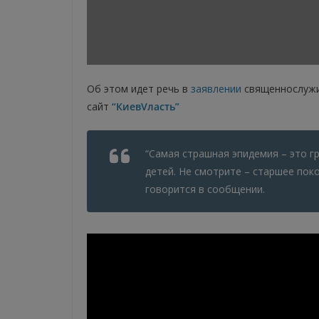
Об этом идет речь в
заявлении
священнослужит
сайт
“КиевVласть”
“Самая страшная эпидемия – это г
детей. Не смотрите – старшее поко
говорится в сообщении.