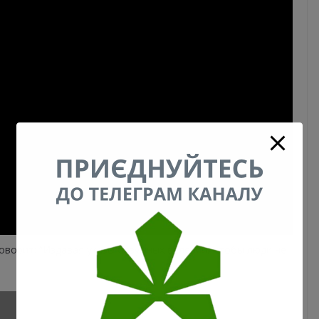
оворит: “Издавая указы безумных велений, чтобы люди не