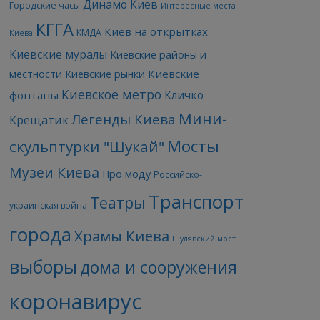
Динамо Киев
Городские часы
Интересные места
КГГА
Киев на открытках
КМДА
Киева
Киевские муралы
Киевские районы и
Киевские
местности
Киевские рынки
Киевское метро
Кличко
фонтаны
Мини-
Легенды Киева
Крещатик
Мосты
скульптурки "Шукай"
Музеи Киева
Про моду
Российско-
Транспорт
Театры
украинская война
города
Храмы Киева
Шулявский мост
выборы
дома и сооружения
коронавирус