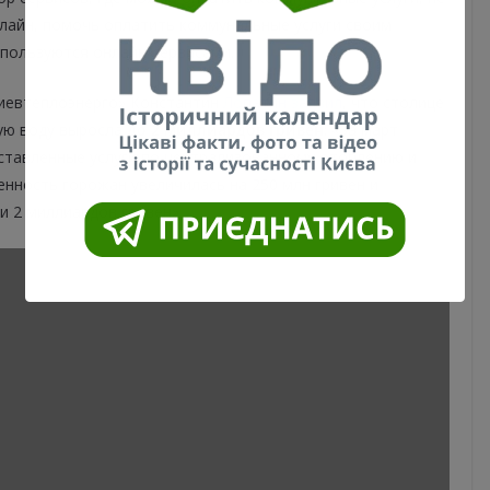
онлайн, помочь оплатить коммунальные услуги своим
 пользуются онлайн-сервисами.
Киевтеплоэнерго» Константин
Лопатин заявил
, что столице
ую воду выросла
до 2 миллиардов гривен
: «За март
ставленные услуги по централизованному отоплению и
нность горожан увеличилась на 250 млн гривен и
и 2 миллиардов гривен».