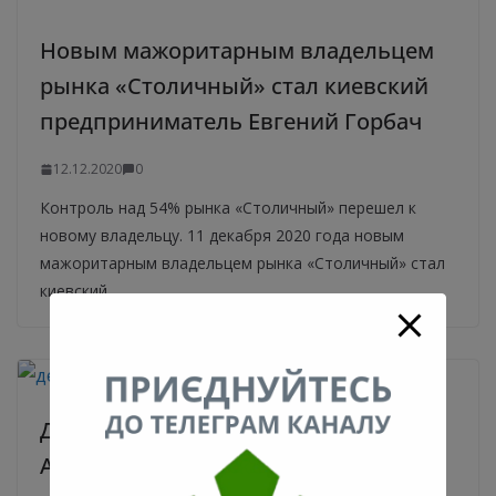
Новым мажоритарным владельцем
рынка «Столичный» стал киевский
предприниматель Евгений Горбач
12.12.2020
0
Контроль над 54% рынка «Столичный» перешел к
новому владельцу. 11 декабря 2020 года новым
мажоритарным владельцем рынка «Столичный» стал
киевский
Девочка из популярного видео на
Андреевском спуске рассказала о