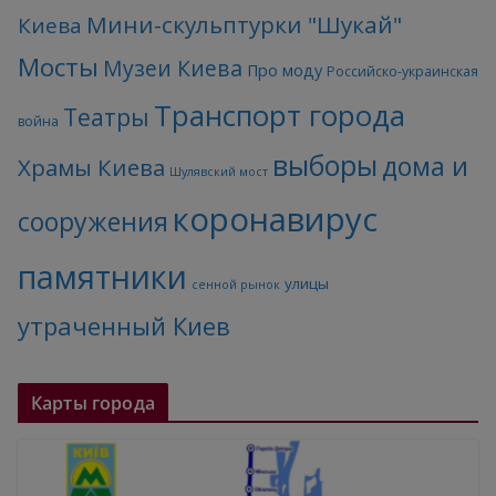
Мини-скульптурки "Шукай"
Киева
Мосты
Музеи Киева
Про моду
Российско-украинская
Транспорт города
Театры
война
выборы
дома и
Храмы Киева
Шулявский мост
коронавирус
сооружения
памятники
улицы
сенной рынок
утраченный Киев
Карты города