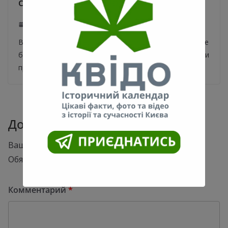
своих падениях. Фото и видео
12.12.2020
0
Видео с девочкой на Андреевском спуске в Киеве и ее
безуспешные, но настойчивые многократные попытки
пройти гололедом, покорило украинские и
Добавить комментарий
Ваш адрес email не будет опубликован.
Обязательные поля помечены
*
Комментарий
*