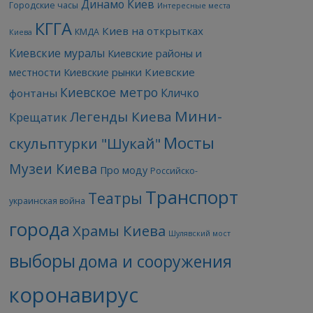
Динамо Киев
Городские часы
Интересные места
КГГА
Киев на открытках
КМДА
Киева
Киевские муралы
Киевские районы и
Киевские
местности
Киевские рынки
Киевское метро
Кличко
фонтаны
Мини-
Легенды Киева
Крещатик
Мосты
скульптурки "Шукай"
Музеи Киева
Про моду
Российско-
Транспорт
Театры
украинская война
города
Храмы Киева
Шулявский мост
выборы
дома и сооружения
коронавирус