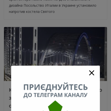
дизайна Посольство Италии в Украине установило
напротив костела Святого
Кличко дал обещание уволить своего
зама, если Подольский мост не
откроют до конца года