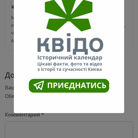
22.07.2021
0
Мэр назначил ответственного за строительство
объекта. Председатель КГГА Виталий Кличко заявил,
что уволит с должности своего заместителя
Александра Густелева в
Добавить комментарий
Ваш адрес email не будет опубликован.
Обязательные поля помечены
*
Комментарий
*