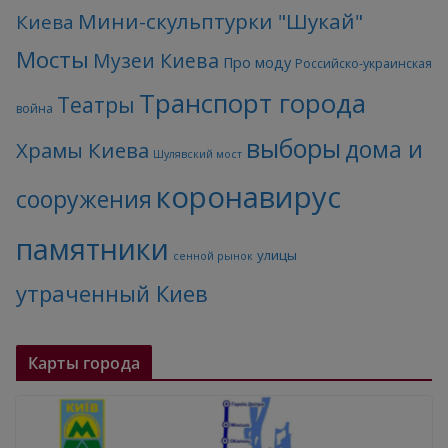
Мини-скульптурки "Шукай"
Киева
Мосты
Музеи Киева
Про моду
Российско-украинская
Транспорт города
Театры
война
выборы
дома и
Храмы Киева
Шулявский мост
коронавирус
сооружения
памятники
улицы
сенной рынок
утраченный Киев
Карты города