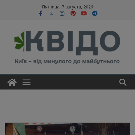
Skip
modal-check
Пятница, 7 августа, 2026
to
content