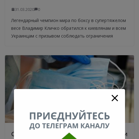
31.03.2020
0
Легендарный чемпион мира по боксу в супертяжелом
весе Владимир Кличко обратился к киевлянам и всем
Украинцам с призывом соблюдать ограничения
Сегодня в аптеки коммунальной сети