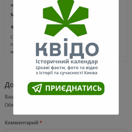
«Фармация» поступит 25 000
марлевых масок — Кличко
30.03.2020
0
Сегодня в аптеки коммунальной сети «Фармация»
поступит первая партия — 25 000 защитных
марлевых масок. Об этом мэр столицы Виталий
Добавить комментарий
Ваш адрес email не будет опубликован.
Обязательные поля помечены
*
Комментарий
*