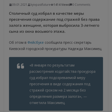
09.01.2021
kyivpastfuture
1414 Views
0 Comments
Столичный суд избрал в качестве меры
пресечения содержание под стражей без права
залога женщине, которая выбросила 3-летнего
сына из окна восьмого этажа.
Об этом в
Фейсбуке
сообщила пресс-секретарь
Киевской городской прокуратуры Надежда Максимец.
«8 января по результатам
рассмотрения ходатайства прокурора
суд избрал подозреваемой меру
пресечения в виде содержания под
стражей сроком на 2 месяца без
определения размера залога», —
отметила Максимец.