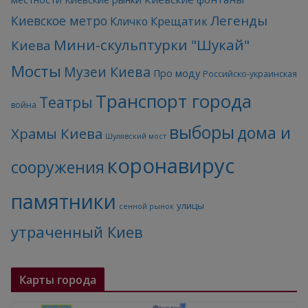
Легенды
Киевское метро
Кличко
Крещатик
Мини-скульптурки "Шукай"
Киева
Мосты
Музеи Киева
Про моду
Российско-украинская
Транспорт города
Театры
война
выборы
дома и
Храмы Киева
Шулявский мост
коронавирус
сооружения
памятники
улицы
сенной рынок
утраченный Киев
Карты города