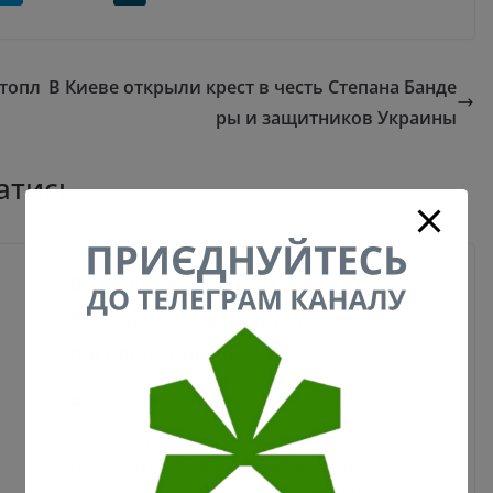
отопл
В Киеве открыли крест в честь Степана Банде
ры и защитников Украины
атись
Виталий Кличко отстранил
Поворозника на время
расследования
21.04.2020
0
Мэр Киева Виталий Кличко отстранил Николая
Поворозника от исполнения обязанностей на