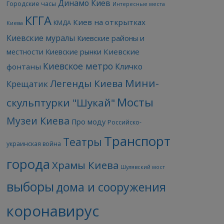
Динамо Киев
Городские часы
Интересные места
КГГА
Киев на открытках
КМДА
Киева
Киевские муралы
Киевские районы и
Киевские
местности
Киевские рынки
Киевское метро
Кличко
фонтаны
Мини-
Легенды Киева
Крещатик
Мосты
скульптурки "Шукай"
Музеи Киева
Про моду
Российско-
Транспорт
Театры
украинская война
города
Храмы Киева
Шулявский мост
выборы
дома и сооружения
коронавирус