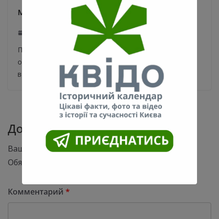
маршрутках
10.01.2020
0
Повышение цен на проезд в маршрутках Киева
ожидается с 11 января По информации РБК-Украина,
в Киеве повысят цены на проезд
Добавить комментарий
Ваш адрес email не будет опубликован.
Обязательные поля помечены
*
Комментарий
*