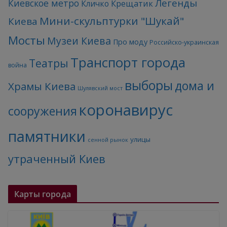
Легенды
Киевское метро
Кличко
Крещатик
Мини-скульптурки "Шукай"
Киева
Мосты
Музеи Киева
Про моду
Российско-украинская
Транспорт города
Театры
война
выборы
дома и
Храмы Киева
Шулявский мост
коронавирус
сооружения
памятники
улицы
сенной рынок
утраченный Киев
Карты города