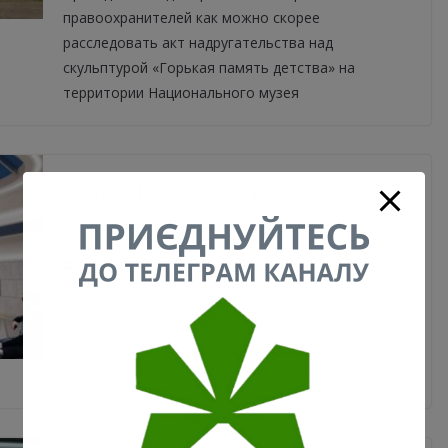
правоохранителей как можно скорее
расследовать акт надругательства над
скульптурой «Горькая память детства» на
территории Национального музея
Метро на Троещину построят
через 5-6 лет
07.09.2020
0
В 2022 году начнется строительство первой
очереди — первых пяти станций метро на
Троещину. Об этом сообщил начальник КП
«Киевский