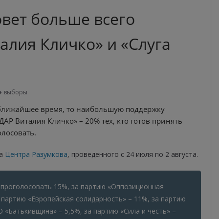
овет больше всего
алия Кличко» и «Слуга
выборы
 ближайшее время, то наибольшую поддержку
АР Виталия Кличко» – 20% тех, кто готов принять
олосовать.
са
Центра Разумкова
, проведенного с 24 июля по 2 августа.
 проголосовать 15%, за партию «Оппозиционная
а партию «Европейская солидарность» – 11%, за партию
 «Батькивщина» – 5,5%, за партию «Сила и честь» –