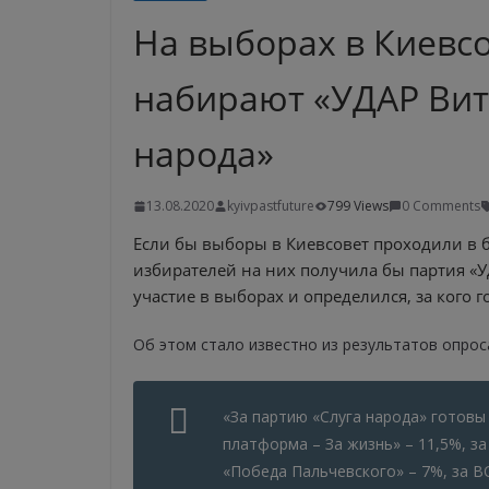
На выборах в Киевс
набирают «УДАР Вит
народа»
13.08.2020
kyivpastfuture
799 Views
0 Comments
Если бы выборы в Киевсовет проходили в
избирателей на них получила бы партия «УД
участие в выборах и определился, за кого г
Об этом стало известно из результатов опро
«За партию «Слуга народа» готовы
платформа – За жизнь» – 11,5%, з
«Победа Пальчевского» – 7%, за ВО