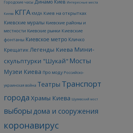
Динамо Киев
Городские часы
Интересные места
КГГА
Киев на открытках
КМДА
Киева
Киевские муралы
Киевские районы и
Киевские
местности
Киевские рынки
Киевское метро
Кличко
фонтаны
Мини-
Легенды Киева
Крещатик
Мосты
скульптурки "Шукай"
Музеи Киева
Про моду
Российско-
Транспорт
Театры
украинская война
города
Храмы Киева
Шулявский мост
выборы
дома и сооружения
коронавирус