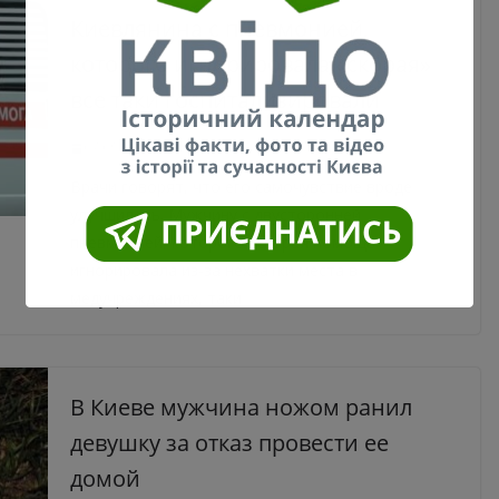
Киевлянина с пневмонией,
которого игнорировала «скорая»
все таки госпитализировали
07.09.2020
0
Врачи говорят, что его самочувствие вроде
улучшилось. Мужчину с двусторонней
пневмонией, которого «скорая помощь»
игнорировала из-за нехватки места в
медучреждениях, таки
В Киеве мужчина ножом ранил
девушку за отказ провести ее
домой