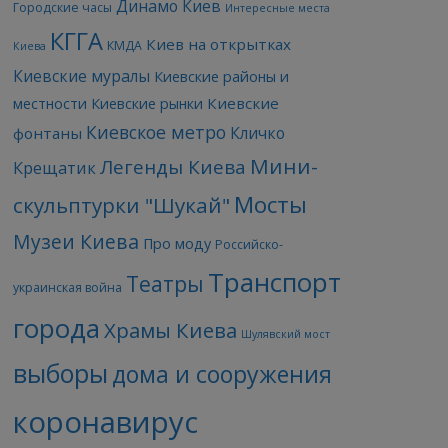
Динамо Киев
Городские часы
Интересные места
КГГА
Киев на открытках
КМДА
Киева
Киевские муралы
Киевские районы и
Киевские
местности
Киевские рынки
Киевское метро
Кличко
фонтаны
Мини-
Легенды Киева
Крещатик
Мосты
скульптурки "Шукай"
Музеи Киева
Про моду
Российско-
Транспорт
Театры
украинская война
города
Храмы Киева
Шулявский мост
выборы
дома и сооружения
коронавирус