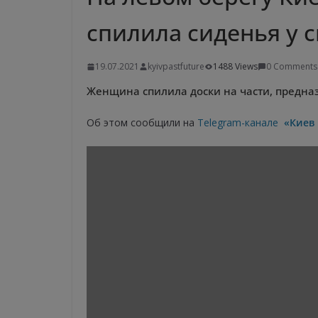
спилила сиденья у 
19.07.2021
kyivpastfuture
1488 Views
0 Comments
Женщина спилила доски на части, предна
Об этом сообщили на
Telegram-канале
«Киев