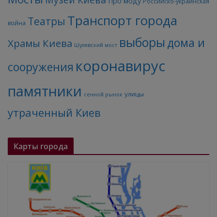
Про моду
Российско-украинская
Транспорт города
Театры
война
выборы
дома и
Храмы Киева
Шулявский мост
коронавирус
сооружения
памятники
улицы
сенной рынок
утраченный Киев
Карты города