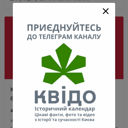
Как выбрать казино с
бездепозитным бонусом￼
26.10.2022
0
Узнайте, на что обращать внимание при выборе
заведения с бездепозитным бонусом в Украине. Какие