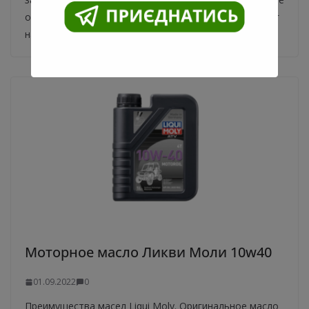
особенности получения бесплатных вращений, денег
на
Моторное масло Ликви Моли 10w40
01.09.2022
0
Преимущества масел Liqui Moly. Оригинальное масло