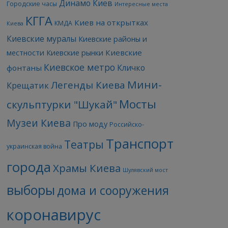
Динамо Киев
Городские часы
Интересные места
КГГА
Киев на открытках
КМДА
Киева
Киевские муралы
Киевские районы и
Киевские
местности
Киевские рынки
Киевское метро
Кличко
фонтаны
Мини-
Легенды Киева
Крещатик
Мосты
скульптурки "Шукай"
Музеи Киева
Про моду
Российско-
Транспорт
Театры
украинская война
города
Храмы Киева
Шулявский мост
выборы
дома и сооружения
коронавирус