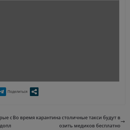
рые с
Во время карантина столичные такси будут в
 допл
озить медиков бесплатно