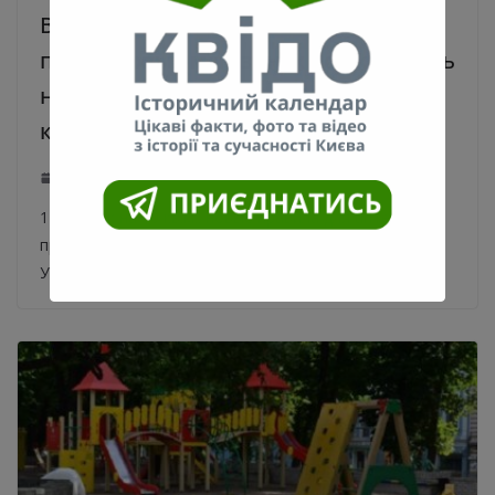
В Киеве с 25 марта в аптеках и
продуктовых магазинах должно быть
не более 1 человека на 10
квадратных метров
21.03.2020
0
1 человек на 10 кв.м.: новые правила для аптек и
продуктовых магазинов Киева. Об этом сообщает
Украинская правда со ссылкой