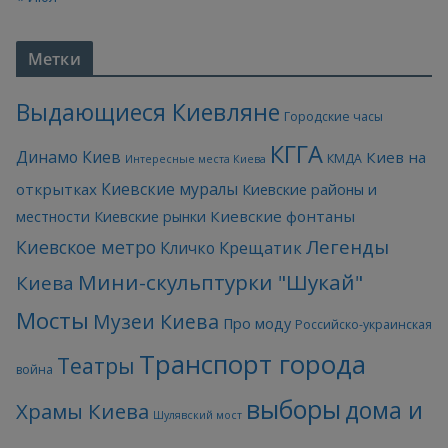
Метки
Выдающиеся Киевляне
Городские часы
КГГА
Динамо Киев
Киев на
КМДА
Интересные места Киева
Киевские муралы
открытках
Киевские районы и
Киевские фонтаны
местности
Киевские рынки
Легенды
Киевское метро
Кличко
Крещатик
Мини-скульптурки "Шукай"
Киева
Мосты
Музеи Киева
Про моду
Российско-украинская
Транспорт города
Театры
война
выборы
дома и
Храмы Киева
Шулявский мост