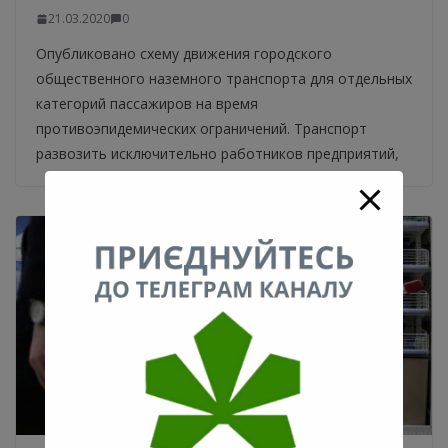
21.03.2020
0
Опубликовано схему движения городского
общественного наземного транспорта для отдельных
категорий пассажиров на время
противоэпидемических ограничений. Транспорт
развозить исключительно работников предприятий,