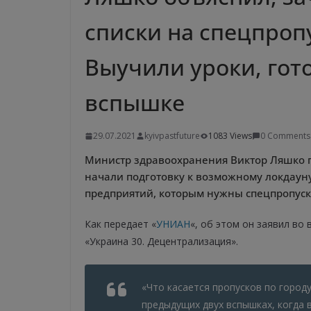
списки на спецпропу
Выучили уроки, гот
вспышке
29.07.2021
kyivpastfuture
1083 Views
0 Comments
Министр здравоохранения Виктор Ляшко 
начали подготовку к возможному локдауну
предприятий, которым нужны спецпропуск
Как передает «
УНИАН
«, об этом он заявил во
«Украина 30. Децентрализация».
«Что касается пропусков по городу
предыдущих двух вспышках, когда 