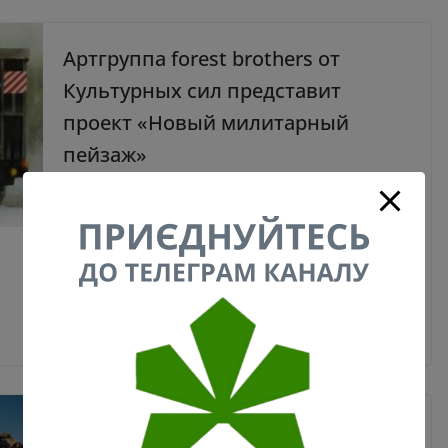
Артгруппа forest brothers от
Культурных сил представит
проект «Новый милитарный
пейзаж»
23.05.2026
0
2 июня в Национальном музее «Киевская
картинная галерея» откроется масштабный
выставочный проект «Новый милитарный
пейзаж» художественного дуэта forest brothers –
участников Культурных сил и
Как военный с позывным «СЗЧ»