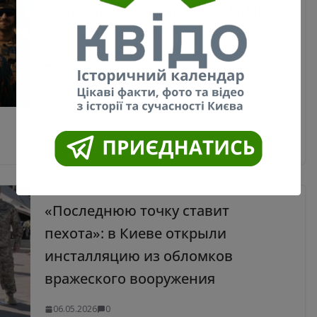
написал песню для 39-й ОБрМП
«семейного типа»
13.05.2026
0
Героем нового эпизода «Фронтовой Студии» стал
лидер группы «СЗЧ», военнослужащий Борис
Исмаилов с позывным «СЗЧ». Его музыка – это
милитари
«Последнюю точку ставит
пехота»: в Киеве открыли
инсталляцию из обломков
вражеского вооружения
06.05.2026
0