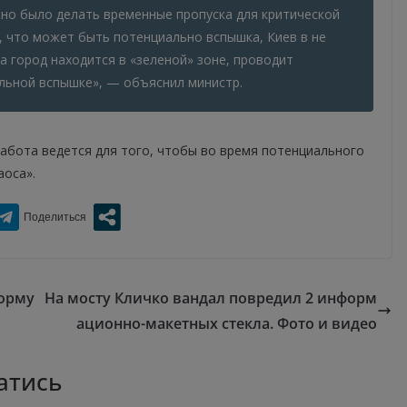
но было делать временные пропуска для критической
, что может быть потенциально вспышка, Киев в не
а город находится в «зеленой» зоне, проводит
льной вспышке», — объяснил министр.
абота ведется для того, чтобы во время потенциального
аоса».
форму
На мосту Кличко вандал повредил 2 информ
ационно-макетных стекла. Фото и видео
атись