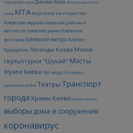
Динамо Киев
Городские часы
Интересные места
КГГА
Киев на открытках
КМДА
Киева
Киевские муралы
Киевские районы и
Киевские
местности
Киевские рынки
Киевское метро
Кличко
фонтаны
Мини-
Легенды Киева
Крещатик
Мосты
скульптурки "Шукай"
Музеи Киева
Про моду
Российско-
Транспорт
Театры
украинская война
города
Храмы Киева
Шулявский мост
выборы
дома и сооружения
коронавирус