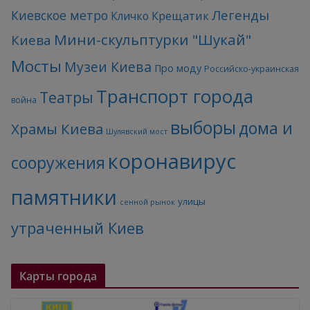
Легенды
Киевское метро
Кличко
Крещатик
Мини-скульптурки "Шукай"
Киева
Мосты
Музеи Киева
Про моду
Российско-украинская
Транспорт города
Театры
война
выборы
дома и
Храмы Киева
Шулявский мост
коронавирус
сооружения
памятники
улицы
сенной рынок
утраченный Киев
Карты города