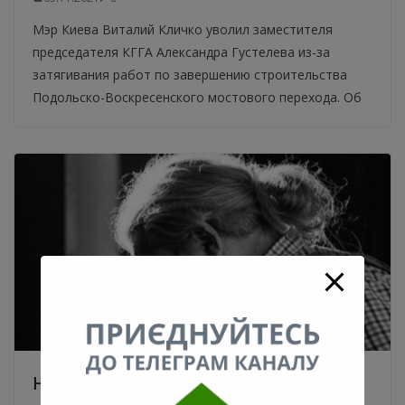
Мэр Киева Виталий Кличко уволил заместителя
председателя КГГА Александра Густелева из-за
затягивания работ по завершению строительства
Подольско-Воскресенского мостового перехода. Об
На 68 году жизни скончался