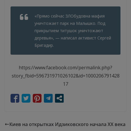
«Прямо сейчас ЗЛОбудовна мафия
уничтожает парк на Малышко. Под
прикрытием титушок уничтожают
деревья», — написал активист Сергей
Бригадир.
https://www.facebook.com/permalink.php?
story_fbid=596731971026102&id=1000206791428
17
Киев на открытках Идзиковского начала XX века