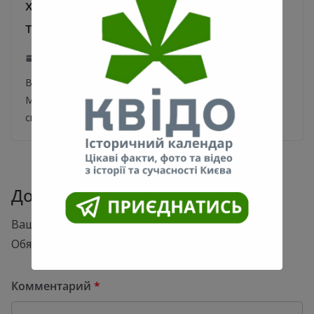
художественный руководитель
театра на Подоле Виталий Малахов
04.11.2021
0
В семье украинской телеведущей и актрисы Даши
Малаховой случилось горе. На 68 году жизни
скончался ее отец, известный украинский режиссер
Добавить комментарий
Ваш адрес email не будет опубликован.
Обязательные поля помечены
*
Комментарий
*