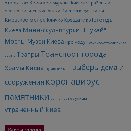
Киевские муралы
открытках
Киевские районы и
Киевские фонтаны
местности
Киевские рынки
Легенды
Киевское метро
Кличко
Крещатик
Мини-скульптурки "Шукай"
Киева
Мосты
Музеи Киева
Про моду
Российско-украинская
Транспорт города
Театры
война
выборы
дома и
Храмы Киева
Шулявский мост
коронавирус
сооружения
памятники
улицы
сенной рынок
утраченный Киев
Карты города