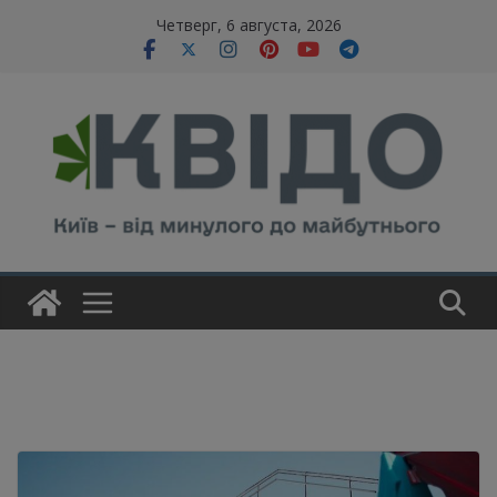
Skip
modal-check
Четверг, 6 августа, 2026
to
content