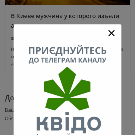
В Киеве мужчина у которого изъяли
авто угрожает взорвать дом
03.09.2021
0
На Троещине мужчина угрожает взрывом. Об этом на
своей странице в Фейсбук сообщает dtp.kiev.ua.
«Пьяный водитель после изъятия авто грозит
Добавить комментарий
Ваш адрес email не будет опубликован.
Обязательные поля помечены
*