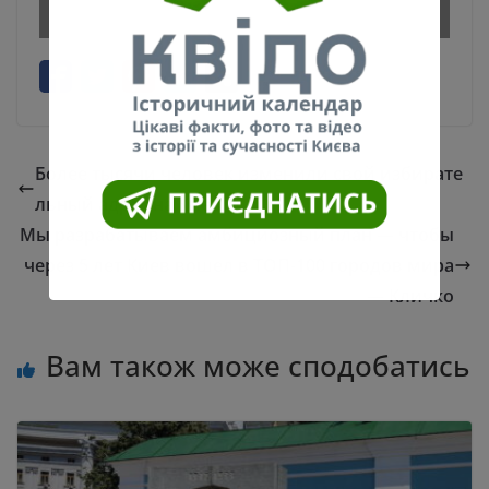
Более тысячи человек изменили свой избирате
льный адрес на Киев
Мы разрабатываем амбициозный план — чтобы
через 5 лет Киев вошел в ТОП-100 городов мира
— Кличко
Вам також може сподобатись