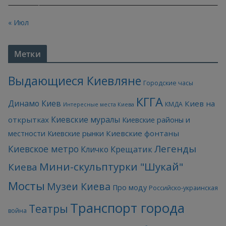
« Июл
Метки
Выдающиеся Киевляне
Городские часы
КГГА
Динамо Киев
Киев на
КМДА
Интересные места Киева
Киевские муралы
открытках
Киевские районы и
Киевские фонтаны
местности
Киевские рынки
Легенды
Киевское метро
Кличко
Крещатик
Мини-скульптурки "Шукай"
Киева
Мосты
Музеи Киева
Про моду
Российско-украинская
Транспорт города
Театры
война