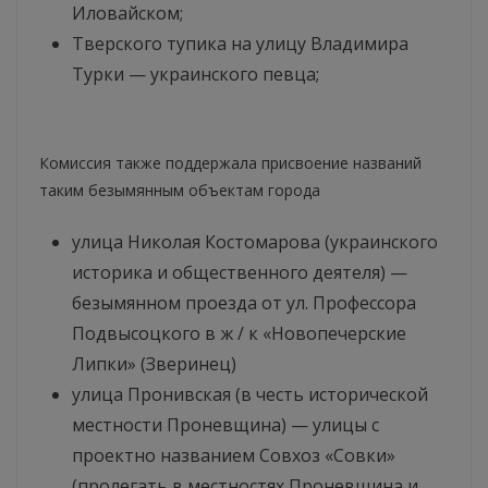
Иловайском;
Тверского тупика на улицу Владимира
Турки — украинского певца;
Комиссия также поддержала присвоение названий
таким безымянным объектам города
улица Николая Костомарова (украинского
историка и общественного деятеля) —
безымянном проезда от ул. Профессора
Подвысоцкого в ж / к «Новопечерские
Липки» (Зверинец)
улица Пронивская (в честь исторической
местности Проневщина) — улицы с
проектно названием Совхоз «Совки»
(пролегать в местностях Проневщина и