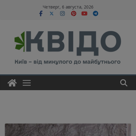
Skip
modal-check
Четверг, 6 августа, 2026
to
content