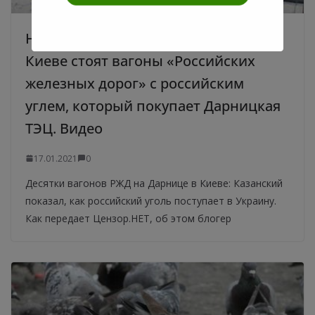
На железнодорожной станции в
Киеве стоят вагоны «Российских
железных дорог» с российским
углем, который покупает Дарницкая
ТЭЦ. Видео
17.01.2021
0
Десятки вагонов РЖД на Дарнице в Киеве: Казанский
показал, как российский уголь поступает в Украину.
Как передает Цензор.НЕТ, об этом блогер