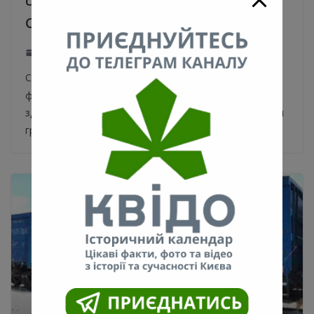
списки людей на вакцинацию от
COVID-19
18.01.2021
0
Списки на вакцинацию необходимо подготовить к 10
февраля. Руководителям коммунальных учреждений
здравоохранения в Киеве поручили составить списки
граждан, входящих в