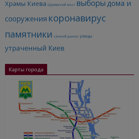
выборы
дома и
Храмы Киева
Шулявский мост
коронавирус
сооружения
памятники
улицы
сенной рынок
утраченный Киев
Карты города