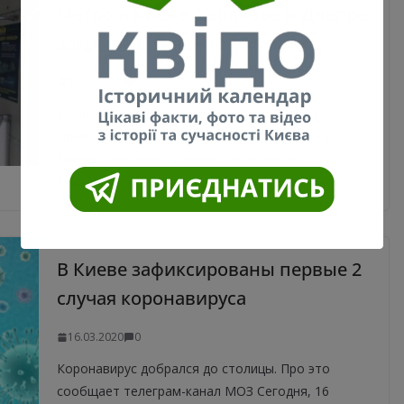
Метро в Киеве, Харькове и Днепре
закроют в течение 17 марта
16.03.2020
0
Комиссия под председательством Премьер-
министра решила закрыть 17 марта метро в
Киеве, Харькове и Днепре. Комиссия по
техногенной безопасности и чрезвычайным
В Киеве зафиксированы первые 2
случая коронавируса
16.03.2020
0
Коронавирус добрался до столицы. Про это
сообщает телеграм-канал МОЗ Сегодня, 16