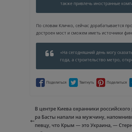
также привлечь иностранные компа
По словам Кличко, сейчас дорабатывается про
достроен мост и сможем иметь источники фин
«На сегодняшний день могу сказат
года, а строительство метро, откр
В центре Киева охранники российского 
ра Басты напали на мужчину, напомни
певцу, что Крым — это Украина, — Стер