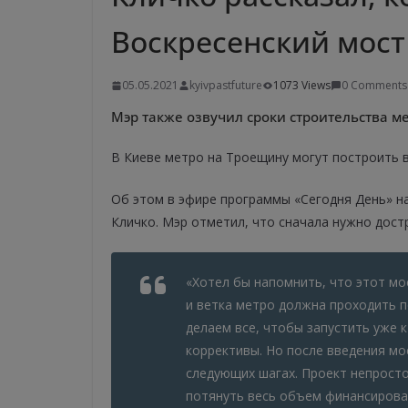
Воскресенский мост
05.05.2021
kyivpastfuture
1073 Views
0 Comments
Мэр также озвучил сроки строительства м
В Киеве метро на Троещину могут построить в
Об этом в эфире программы «Сегодня День» н
Кличко. Мэр отметил, что сначала нужно дост
«Хотел бы напомнить, что этот мо
и ветка метро должна проходить 
делаем все, чтобы запустить уже к
коррективы. Но после введения мо
следующих шагах. Проект непросто
потянуть весь объем финансирова