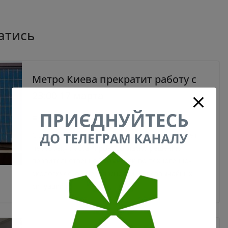
атись
Метро Киева прекратит работу с
23:00 17 марта
17.03.2020
0
С 23.00 17 марта столичное метро прекращает
перевозку пассажиров. Согласно решению
правительственной комиссии по техногенно-
экологической безопасности и чрезвычайных
ситуаций и