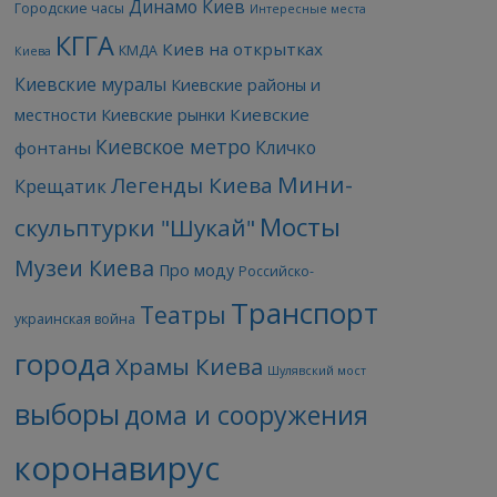
Динамо Киев
Городские часы
Интересные места
КГГА
Киев на открытках
КМДА
Киева
Киевские муралы
Киевские районы и
Киевские
местности
Киевские рынки
Киевское метро
Кличко
фонтаны
Мини-
Легенды Киева
Крещатик
Мосты
скульптурки "Шукай"
Музеи Киева
Про моду
Российско-
Транспорт
Театры
украинская война
города
Храмы Киева
Шулявский мост
выборы
дома и сооружения
коронавирус