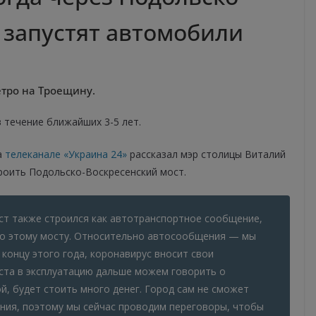
 запустят автомобили
етро на Троещину.
 течение ближайших 3-5 лет.
а
телеканале «Украина 24»
рассказал мэр столицы Виталий
роить Подольско-Воскресенский мост.
ст также строился как автотранспортное сообщение,
по этому мосту. Относительно автосообщения — мы
 концу этого года, коронавирус вносит свои
ста в эксплуатацию дальше можем говорить о
й, будет стоить много денег. Город сам не сможет
ния, поэтому мы сейчас проводим переговоры, чтобы