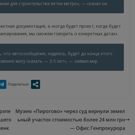
нии для строительства ветки метро», — сказал он.
ектная документация, а «когда будет проект, когда будет
ансирования, мы сможем говорить о конкретных датах».
ь, что автосообщение, надеюсь, будет до конца этого
овенно могу сказать — 3-5 лет», — заявил мэр.
рэпе
Музею «Пирогово» через суд вернули земел
вшего
ьный участок стоимостью более 24 млн грн
ненк
— Офис Генпрокурора