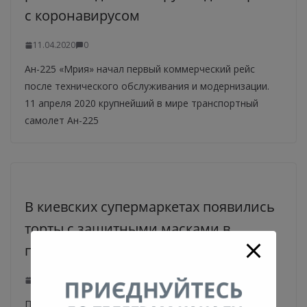
с коронавирусом
11.04.2020
0
Ан-225 «Мрия» начал первый коммерческий рейс
после технического обслуживания и модернизации.
11 апреля 2020 крупнейший в мире транспортный
самолет Ан-225
В киевских супермаркетах появились
торты с защитными масками в
придачу
11.04.2020
0
При покупке Киевского торта защитная маска в