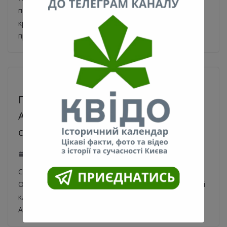
подарок. Один из киевских производителей сладкого
креативно подошел к реализации своей продукции,
прикрепив
Псевдоминирования
Александровской больницы, с чем
сталкиваются Киевские медики
11.04.2020
0
Столичные врачи рассказали о псевдоминировании.
Об этом рассказала главный врач в Александровской
клинической больницы города Киева, Людмила
Антоненко на своей