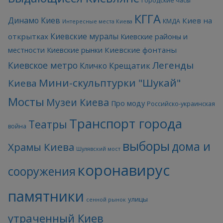
Городские часы
КГГА
Динамо Киев
Киев на
КМДА
Интересные места Киева
Киевские муралы
открытках
Киевские районы и
Киевские фонтаны
местности
Киевские рынки
Легенды
Киевское метро
Кличко
Крещатик
Мини-скульптурки "Шукай"
Киева
Мосты
Музеи Киева
Про моду
Российско-украинская
Транспорт города
Театры
война
выборы
дома и
Храмы Киева
Шулявский мост
коронавирус
сооружения
памятники
улицы
сенной рынок
утраченный Киев