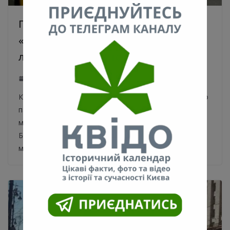
Перечень маршрутов КП
«Киевпастранс», дублирующие
линии метрополитена
17.03.2020
0
КП «Киевпастранс» напоминает маршруты наземного
пассажирского транспорта, дублирующие ветки
метро. Об этом сообщает сайт КГГА. Святошинско-
Броварская ветка метрополитена (красная ветка
метрополитена)