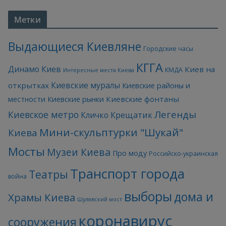
Метки
Выдающиеся Киевляне
Городские часы
КГГА
Динамо Киев
Киев на
КМДА
Интересные места Киева
Киевские муралы
открытках
Киевские районы и
Киевские фонтаны
местности
Киевские рынки
Легенды
Киевское метро
Кличко
Крещатик
Мини-скульптурки "Шукай"
Киева
Мосты
Музеи Киева
Про моду
Российско-украинская
Транспорт города
Театры
война
выборы
дома и
Храмы Киева
Шулявский мост
коронавирус
сооружения