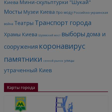
Мини-скульптурки "Шукай"
Киева
Мосты
Музеи Киева
Про моду
Российско-украинская
Транспорт города
Театры
война
выборы
дома и
Храмы Киева
Шулявский мост
коронавирус
сооружения
памятники
улицы
сенной рынок
утраченный Киев
Карты города