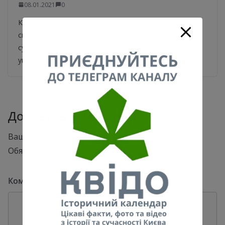
08.01.2021
0
Как минимум 15 организаций согласились взять
сказочную шляпу к себе. Стала известной
судьба скандальной шляпы, которая должна была
украсить макушку главной
Добавить комментарий
Ваш адрес email не будет опубликован.
Обязательные поля помечены
*
Комментарий
*