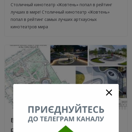
Столичный кинотеатр «Жовтень» попал в рейтинг
лучших в мире! Столичный кинотеатр «Жовтень»
попал в рейтинг самых лучших артхаусных
кинотеатров мира
Возле метро «Лукьяновская»
реконструируют сквер