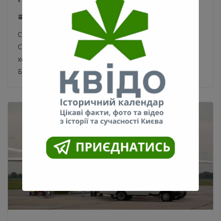
12.03.2020
0
Сквер имени Петра Болбочана на улице Сечевых
Стрельцов, 86 возле станции метро «Лукьяновская»,
хотят реконструировать. Сквер имени Петра
Болбочана на