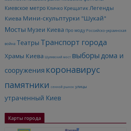
Легенды
Киевское метро
Кличко
Крещатик
Мини-скульптурки "Шукай"
Киева
Мосты
Музеи Киева
Про моду
Российско-украинская
Транспорт города
Театры
война
выборы
дома и
Храмы Киева
Шулявский мост
коронавирус
сооружения
памятники
улицы
сенной рынок
утраченный Киев
Карты города