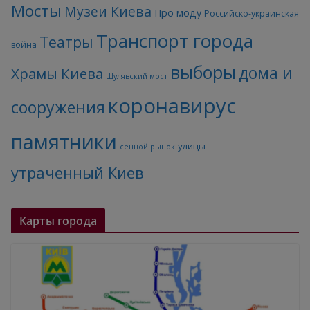
Мосты
Музеи Киева
Про моду
Российско-украинская
Транспорт города
Театры
война
выборы
дома и
Храмы Киева
Шулявский мост
коронавирус
сооружения
памятники
улицы
сенной рынок
утраченный Киев
Карты города