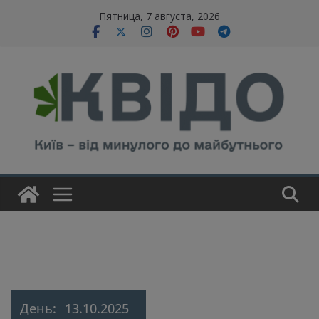
Skip
modal-check
Пятница, 7 августа, 2026
to
content
День:
13.10.2025