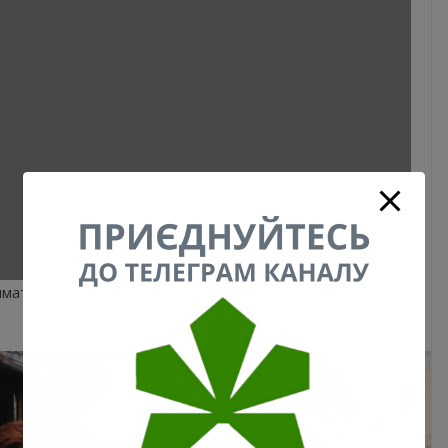
имателям, которые знакомили киевлян с достижениями