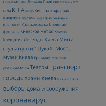
Динамо Киев
Городские часы
Интересные места
КГГА
Киев на открытках
КМДА
Киева
Киевские муралы
Киевские районы и
Киевские
местности
Киевские рынки
Киевское метро
Кличко
фонтаны
Мини-
Легенды Киева
Крещатик
Мосты
скульптурки "Шукай"
Музеи Киева
Про моду
Российско-
Транспорт
Театры
украинская война
города
Храмы Киева
Шулявский мост
выборы
дома и сооружения
коронавирус