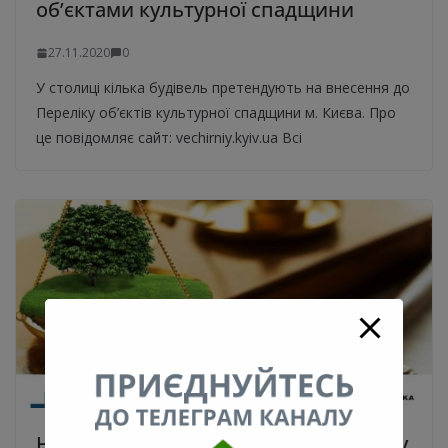
об’єктами культурної спадщини
27.11.2020
0
У столиці кілька будівель претендують на внесення до
Переліку об’єктів культурної спадщини м. Києва. Про
це повідомляє сайт: vechirniy.kyiv.ua Всі
На земельних торгах першу ділянку у