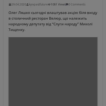
29.04.2020
kyivpastfuture
1081 Views
0 Comments
Олег Ляшко сьогодні влаштував акцію біля входу
в столичний ресторан Велюр, що належить
народному депутату від “Слуги народу” Миколі
Тищенку.