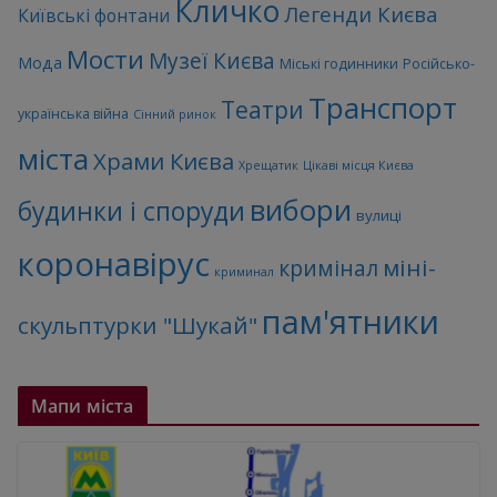
Кличко
Легенди Києва
Київські фонтани
Мости
Музеї Києва
Мода
Міські годинники
Російсько-
Транспорт
Театри
українська війна
Сінний ринок
міста
Храми Києва
Хрещатик
Цікаві місця Києва
вибори
будинки і споруди
вулиці
коронавірус
міні-
кримінал
криминал
пам'ятники
скульптурки "Шукай"
Мапи міста