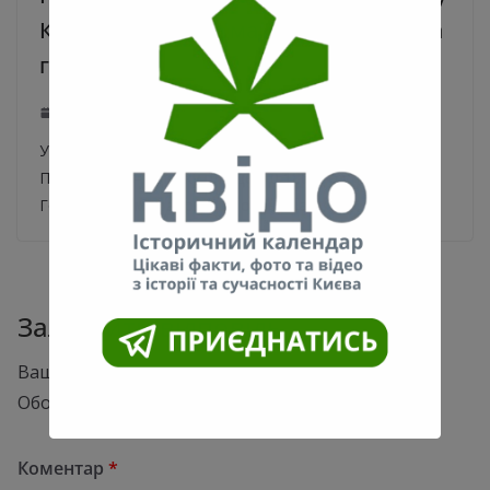
Києві продали за майже 3,5 мільйона
гривень
27.11.2020
0
У столиці відбувся успішний запуск земельний торгів.
Перший лот – ділянку площею 0,1800 га у
Голосіївському районі – продано за
Залишити відповідь
Ваша e-mail адреса не оприлюднюватиметься.
Обов’язкові поля позначені
*
Коментар
*