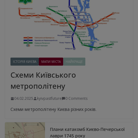
ІСТОРІЯ КИЄВА
МАПИ МІСТА
НАЙКРАЩЕ
Схеми Київського
метрополітену
04.02.2025
kyivpastfuture
0 Comments
Схеми метрополітену Києва різних років.
Плани катакомб Києво-Печерської
лаври 1745 року