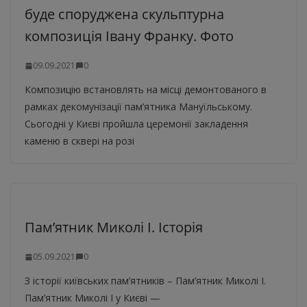
буде споруджена скульптурна
композиція Івану Франку. Фото
09.09.2021
0
Композицію встановлять на місці демонтованого в
рамках декомунізації пам’ятника Мануїльському.
Сьогодні у Києві пройшла церемонії закладення
каменю в сквері на розі
Пам’ятник Миколі I. Історія
05.09.2021
0
З історії київських пам’ятників – Пам’ятник Миколі I.
Пам’ятник Миколі І у Києві —