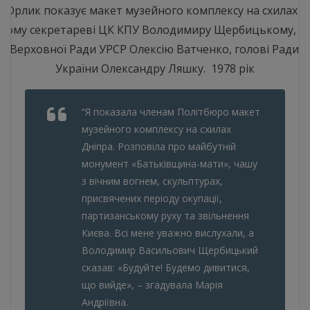
я Орлик показує макет музейного комплексу на схилах Д
шому секретареві ЦК КПУ Володимиру Щербицькому, го
ії Верховної Ради УРСР Олексію Ватченко, голові Ради мі
України Олександру Ляшку. 1978 рік
“Я показала членам Політбюро макет
музейного комплексу на схилах
Дніпра. Розповіла про майбутній
монумент «Батьківщина-мати», чашу
з вічним вогнем, скульптурах,
присвячених періоду окупації,
партизанському руху та звільнення
Києва. Всі мене уважно вислухали, а
Володимир Васильович Щербицький
сказав: «Будуйте! Будемо дивитися,
що вийде», – згадувала
Марія
Андріївна.