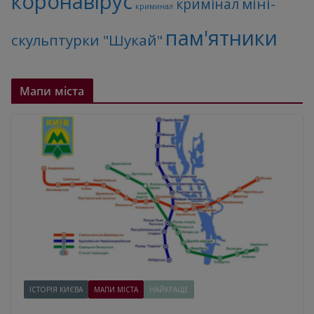
коронавірус
міні-
кримінал
криминал
пам'ятники
скульптурки "Шукай"
Мапи міста
ІСТОРІЯ КИЄВА
МАПИ МІСТА
НАЙКРАЩЕ