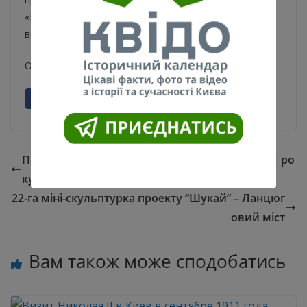
«Національний музей історії України у Другій світовій
війні. Меморіальний комплекс».
Офіційний сайт комплексу:
www.warmuseum.kiev.ua
Перше чемпіонство київського “Динамо” 1961 ро
ку
22-га міні-скульптурка проекту “Шукай” – Ланцюг
овий міст
Вам також може сподобатись