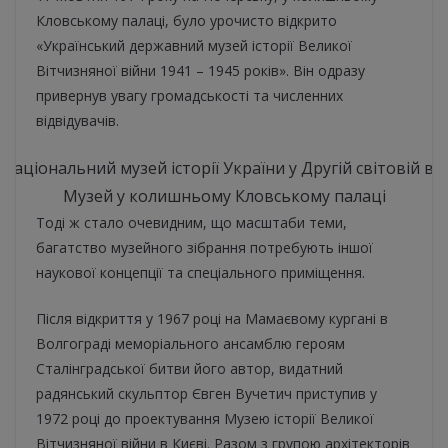
Кловському палаці, було урочисто відкрито
«Український державний музей історії Великої
Вітчизняної війни 1941 – 1945 років». Він одразу
привернув увагу громадськості та численних
відвідувачів.
Музей у колишньому Кловському палаці
Тоді ж стало очевидним, що масштаби теми,
багатство музейного зібрання потребують іншої
наукової концепції та спеціального приміщення.
Після відкриття у 1967 році на Мамаєвому кургані в
Волгограді меморіального ансамблю героям
Сталінградської битви його автор, видатний
радянський скульптор Євген Вучетич приступив у
1972 році до проектування Музею історії Великої
Вітчизняної війни в Києві. Разом з групою архітекторів