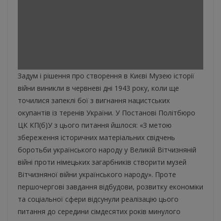
Задум і рішення про створення в Києві Музею історії
війни виникли в червневі дні 1943 року, коли ще
точилися запеклі бої з вигнання нацистських
окупантів із теренів України. У Постанові Політбюро
ЦК КП(б)У з цього питання йшлося: «З метою
збереження історичних матеріальних свідчень
боротьби українського народу у Великій Вітчизняній
війні проти німецьких загарбників створити музей
Вітчизняної війни українського народу». Проте
першочергові завдання відбудови, розвитку економіки
та соціальної сфери відсунули реалізацію цього
питання до середини сімдесятих років минулого