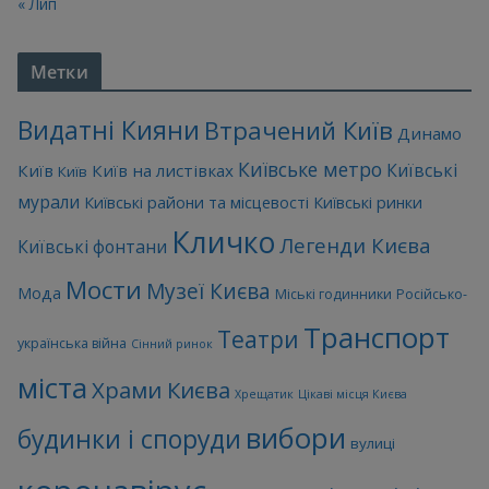
« Лип
Метки
Видатні Кияни
Втрачений Київ
Динамо
Київське метро
Київські
Київ
Київ на листівках
Київ
мурали
Київські райони та місцевості
Київські ринки
Кличко
Легенди Києва
Київські фонтани
Мости
Музеї Києва
Мода
Міські годинники
Російсько-
Транспорт
Театри
українська війна
Сінний ринок
міста
Храми Києва
Хрещатик
Цікаві місця Києва
вибори
будинки і споруди
вулиці