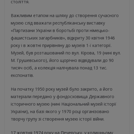
століття.
Важливим етапом на шляху до створення сучасного
музею слід вважати республіканську виставку
«Партизани України в боротьбі проти німецько-
фашистських загарбників», відкриту
30 квітня 1946
року і в жовтні прирівняну до музеїв 1-ї категорії.
Музей, був розташований по вул. Кірова, 19 (нині вул.
М. Грушевського), його щорічно відвідували до 90
тисяч осіб, а колекція налічувала понад 13 тис.
експонатів.
На початку 1950 року музей було закрито, а його
матеріали передано у фондосховища Державного
історичного музею (нині Національний музей історії
України), на базі якого у 1970 році організовано
творчу групу зі створення музею історії війни.
17 жовтня 1974 року на Печерську, у колишньому