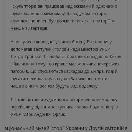
і скульпторів він працював над ескізами й одночасно
шукав місце для меморіалу. За задумом автора,
комплекс повинен був розміститися на території не
менше 10 гектарів.
У пошуках відповідної ділянки Євгену Вікторовичу
допомагав заступник голови Ради міністрів УРСР
Петро Тронько. Після багаторазових поїздок по Києву
зійшлися на тому, що краще мальовничих печерських
пагорбів, що спускаються каскадом до Дніпра, годі й
шукати: велична скульптура «Батьківщина-мати» і
чаша з вічним вогнем будуть видні здалеку.
Пізніше питання художнього оформлення меморіалу
перейшли у відання заступника голови Ради міністрів
УРСР Марії Андріївні Орлик.