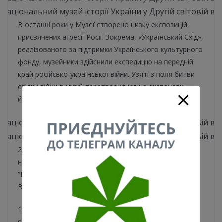
В останні роки у Музеї створено низку експозицій
присвячених агресії Росії. Зокрема, «Український Схід»,
реалізованого за підтримки Українського культурного
фонду, музейники здійснили експедицію на передній
край російсько-української війни. Узяті з поля битви
свідки війни в музеї перетворилися на експонати
й стали частиною масштабної експозиції.
21 червня 1996 року музею надано статус
національного. Відтоді він мав офіційну назву
“Меморіальний комплекс «Національний музей історії
Великої Вітчизняної війни 1941—1945 років».
16 липня 2015 року відповідно до законів
про декомунізацію музей отримав назву