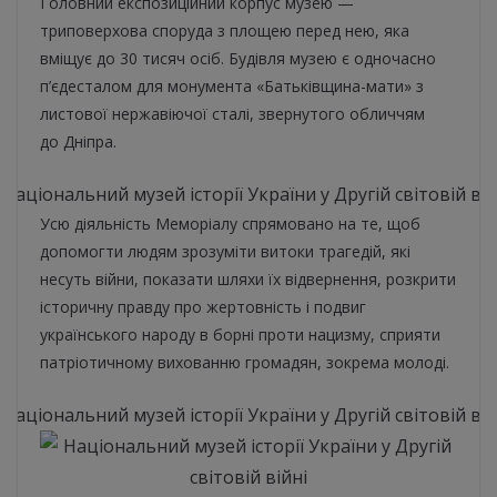
Головний експозиційний корпус музею —
триповерхова споруда з площею перед нею, яка
вміщує до 30 тисяч осіб. Будівля музею є одночасно
п’єдесталом для монумента «Батьківщина-мати» з
листової нержавіючої сталі, звернутого обличчям
до Дніпра.
Усю діяльність Меморіалу спрямовано на те, щоб
допомогти людям зрозуміти витоки трагедій, які
несуть війни, показати шляхи їх відвернення, розкрити
історичну правду про жертовність і подвиг
українського народу в борні проти нацизму, сприяти
патріотичному вихованню громадян, зокрема молоді.