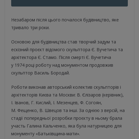
Незабаром після цього почалося будівництво, яке
тривало три роки.
Основою для будівництва став творчий задум та
ескізний проєкт відомого скульптора Є. Вучетича та
архітектора Є. Стамо. Після смерті Є. Вучетича
у 1974 році роботу над монументом продовжив
скульптор Василь Бородай.
Роботи виконав авторський колектив скульпторів і
архітекторів Києва та Москви: В. Єлізаров (керівник),
І. Іванов, Г. Кислий, І. Мезенцев, Ф. Согоян,
М. Фещенко, В. Швецов та інші. За однією з версій, на
стадії попередньої розробки проєкту в ньому брала
участь Галина Кальченко, яка була натурницею для
монументу «Батьківщина-мати».