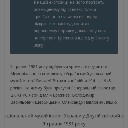
в нашій експозиції на його портреті,
розміщеному під стелею, тільки
три. Так що в останню ніч перед
відкриттям наші художники в
авральному порядку домальовували
на портреті Брежнєва ще одну Золоту
Зірку”.
9 травня 1981 року відбулося урочисте відкриття
Меморіального комплексу «Український державний
музей історії Великої Вітчизняної війни 1941 – 1945
років». На якому були присутні
Генеральний секретар
ЦК КПРС Леонід Ілліч Брежнєв, Володимир
Васильович Щербицький, Олександр Павлович Ляшко.
9 травня 1981 року