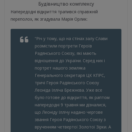
Будівництво комплексу
Напередодні відкриття трапився справжній
переполох, як згадувала
Марія Орлик:
“Річ у тому, що на стінах залу Слави
розмістили портрети Героїв
Радянського Союзу, які мають
відношення до України. Серед них і
портрет нашого земляка
Генерального секретаря ЦК КПРС,
тричі Героя Радянського Союзу
Леоніда Ілліча Брежнєва. Уже все
було готове до відкриття, як раптом
напередодні 9 травня ми дізналися,
що Леоніду Іллічу надано чергове
звання Героя Радянського Союзу з
врученням четвертої Золотої Зірки. А