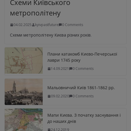
Схеми Київського
метрополітену
04.02.2025
kyivpastfuture
0 Comments
Схеми метрополітену Києва різних років.
Плани катакомб Києво-Печерської
лаври 1745 року
14.09.2021
0 Comments
Мальовничий Київ 1861-1862 рр.
09.02.2020
0 Comments
Мапи Києва. З початку заснування і
до наших днів
24.12.2019