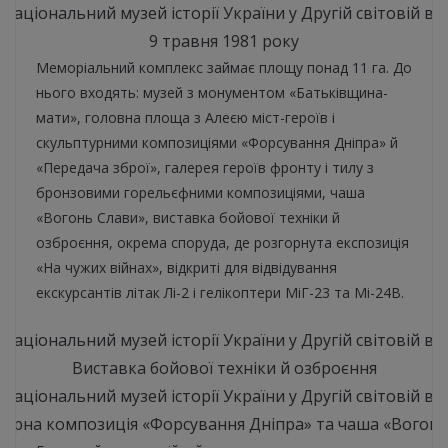
9 травня 1981 року
Меморіальний комплекс займає площу понад 11 га. До
нього входять: музей з монументом «Батьківщина-
мати», головна площа з Алеєю міст-героїв і
скульптурними композиціями «Форсування Дніпра» й
«Передача зброї», галерея героїв фронту і тилу з
бронзовими горельєфними композиціями, чаша
«Вогонь Слави», виставка бойової техніки й
озброєння, окрема споруда, де розгорнута експозиція
«На чужих війнах», відкриті для відвідування
екскурсантів літак Лі-2 і гелікоптери МіГ-23 та Мі-24В.
Виставка бойової техніки й озброєння
турна композиція «Форсування Дніпра» та
чаша «Вогонь