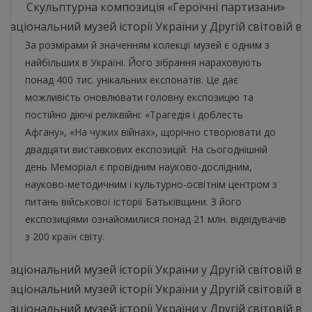
Скульптурна композиція «Героїчні партизани»
За розмірами й значенням колекції музей є одним з
найбільших в Україні. Його зібрання нараховують
понад 400 тис. унікальних експонатів. Це дає
можливість оновлювати головну експозицію та
постійно діючі реліквійні: «Трагедія і доблесть
Афгану», «На чужих війнах», щорічно створювати до
двадцяти виставкових експозицій. На сьогоднішній
день Меморіал є провідним науково-дослідним,
науково-методичним і культурно-освітнім центром з
питань військової історії Батьківщини. З його
експозиціями ознайомилися понад 21 млн. відвідувачів
з 200 країн світу.