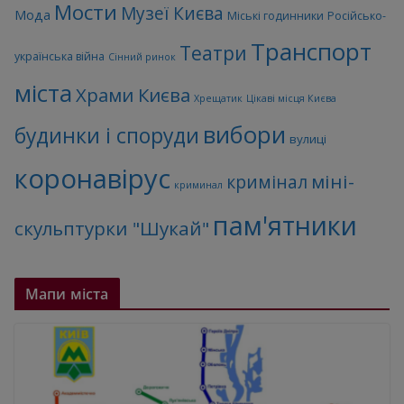
Мости
Музеї Києва
Мода
Міські годинники
Російсько-
Транспорт
Театри
українська війна
Сінний ринок
міста
Храми Києва
Хрещатик
Цікаві місця Києва
вибори
будинки і споруди
вулиці
коронавірус
міні-
кримінал
криминал
пам'ятники
скульптурки "Шукай"
Мапи міста