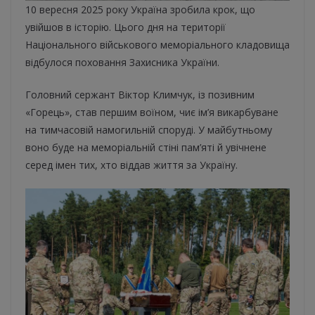
10 вересня 2025 року Україна зробила крок, що
увійшов в історію. Цього дня на території
Національного військового меморіального кладовища
відбулося поховання Захисника України.
Головний сержант Віктор Климчук, із позивним
«Горець», став першим воїном, чиє ім’я викарбуване
на тимчасовій намогильній споруді. У майбутньому
воно буде на меморіальній стіні пам’яті й увічнене
серед імен тих, хто віддав життя за Україну.