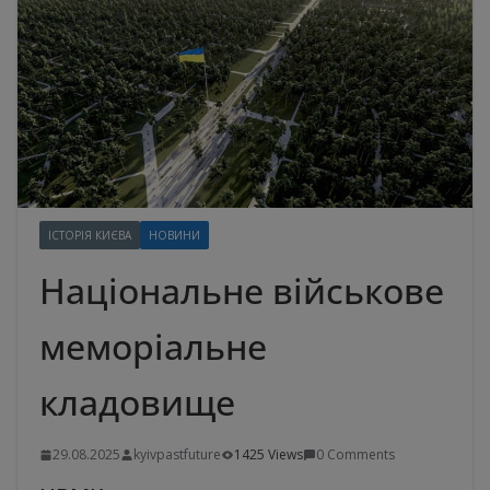
ІСТОРІЯ КИЄВА
НОВИНИ
Національне військове
меморіальне
кладовище
29.08.2025
kyivpastfuture
1425 Views
0 Comments