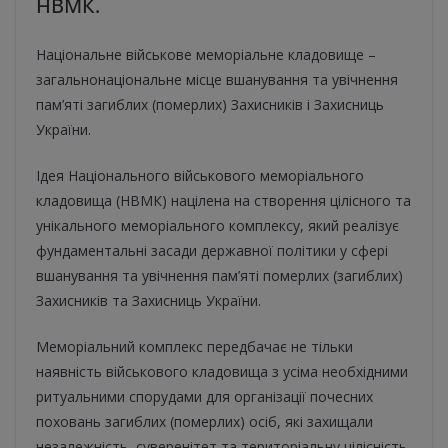
НВМК.
Національне військове меморіальне кладовище –
загальнонаціональне місце вшанування та увічнення
пам’яті загиблих (померлих) Захисників і Захисниць
України.
Ідея Національного військового меморіального
кладовища (НВМК) націлена на створення цілісного та
унікального меморіального комплексу, який реалізує
фундаментальні засади державної політики у сфері
вшанування та увічнення пам’яті померлих (загиблих)
Захисників та Захисниць України.
Меморіальний комплекс передбачає не тільки
наявність військового кладовища з усіма необхідними
ритуальними спорудами для організації почесних
поховань загиблих (померлих) осіб, які захищали
незалежність, суверенітет та територіальну цілісність