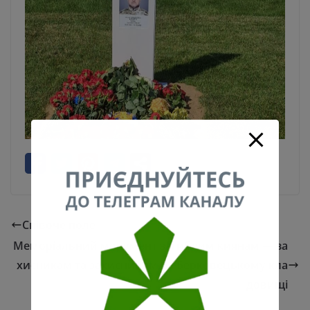
Співоче поле
Меморіальний монумент загиблим киянам — за
хисникам та захисницям на Берковецькому кла
довищі