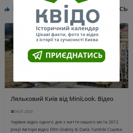
Вам також може сподобатись
Ляльковий Київ від MiniLook. Відео
04.01.2020
Чарівне відео одного дня з життя нашого міста 2012
року! Автори відео Efim Graboy & Daria Turetski Ссылка