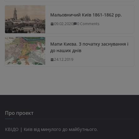
Мальовничий Київ 1861-1862 рр.
09.02.2020
0 Comments
Мапи Києва. З початку заснування і
до наших днів
24.12.2019
Про проект
КВІДО | Київ від минулого до майбутнього.