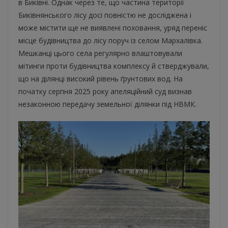
в Биківні. Однак через те, що частина території
Биківнянського лісу досі повністю не досліджена і
може містити ще не виявлені поховання, уряд переніс
місце будівництва до лісу поруч із селом Мархалівка.
Мешканці цього села регулярно влаштовували
мітинги проти будівництва комплексу й стверджували,
що на ділянці високий рівень ґрунтових вод. На
початку серпня 2025 року апеляційний суд визнав
незаконною передачу земельної ділянки під НВМК.