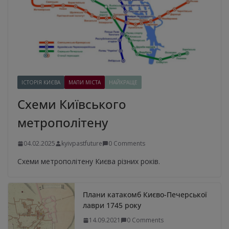
ІСТОРІЯ КИЄВА
МАПИ МІСТА
НАЙКРАЩЕ
Схеми Київського
метрополітену
04.02.2025
kyivpastfuture
0 Comments
Схеми метрополітену Києва різних років.
Плани катакомб Києво-Печерської
лаври 1745 року
14.09.2021
0 Comments