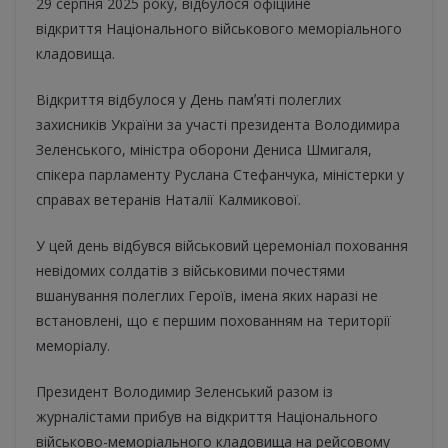
29 серпня 2025 року, відбулося офіційне
відкриття Національного військового меморіального
кладовища.
Відкриття відбулося у День памʼяті полеглих
захисників України за участі президента Володимира
Зеленського, міністра оборони Дениса Шмигаля,
спікера парламенту Руслана Стефанчука, міністерки у
справах ветеранів Наталії Калмикової.
У цей день відбувся військовий церемоніал поховання
невідомих солдатів з військовими почестями
вшанування полеглих Героїв, імена яких наразі не
встановлені, що є першим похованням на території
меморіалу.
Президент Володимир Зеленський разом із
журналістами прибув на відкриття Національного
військово-меморіального кладовища на рейсовому