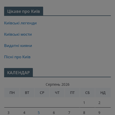
Цікаве про Київ
Київські легенди
Київські мости
Видатні кияни
Пісні про Київ
КАЛЕНДАР
Серпень 2026
ПН
ВТ
СР
ЧТ
ПТ
СБ
НД
1
2
3
4
5
6
7
8
9