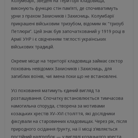
Колумбарії, зведені на території кладовища,
виконують функцію стін пам’яті, де спочиватимуть
урни з прахом Захисників і Захисниць. Колумбарії
прикрашені військовим тризубом, відомим як “тризуб
Петлюри”. Цей знак був започаткований у 1919 році в
Армії УНР і є свідченням тяглості українських
військових традицій.
Окреме місце на території кладовища займає сектор
поховань невідомих Захисників і Захисниць, для
загиблих воїнів, чиї імена поки що не встановлені.
Усі поховання матимуть єдиний вигляд та
розташування. Спочатку встановлюється тимчасова
намогильна споруда, створена за мотивами
козацьких хрестів XV–XVI століття, які дослідники
фіксували на старовинних кладовищах. Через рік, після
природного осідання ґрунту, на її місці з’являється
постійний надгробок — у вигляді козацького хреста