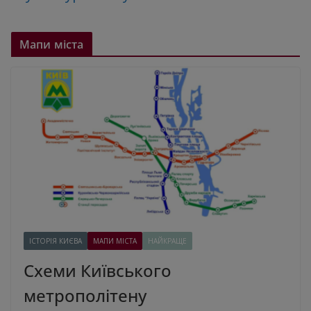
Мапи міста
ІСТОРІЯ КИЄВА
МАПИ МІСТА
НАЙКРАЩЕ
Схеми Київського
метрополітену