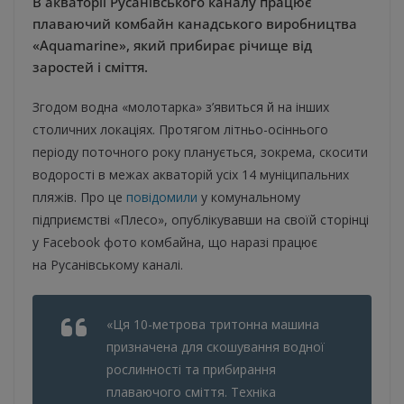
В акваторії Русанівського каналу працює
плаваючий комбайн канадського виробництва
«Aquamarine», який прибирає річище від
заростей і сміття.
Згодом водна «молотарка» з’явиться й на інших
столичних локаціях. Протягом літньо-осіннього
періоду поточного року планується, зокрема, скосити
водорості в межах акваторій усіх 14 муніципальних
пляжів. Про це
повідомили
у комунальному
підприємстві «Плесо», опублікувавши на своїй сторінці
у Facebook фото комбайна, що наразі працює
на Русанівському каналі.
«Ця 10-метрова тритонна машина
призначена для скошування водної
рослинності та прибирання
плаваючого сміття. Техніка