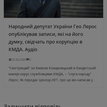
Народний депутат України Гео Лерос
опублікував записи, які на його
думку, свідчать про корупцію в
КМДА. Аудіо
25.06.2020
0
“Смотрящий” за Києвом Комарницький в бандитській
манері керує службовцями КМДА, – “слуга народу”
Лерос. Як передає Цензор.НЕТ, про це він написав у
Залишити відповідь