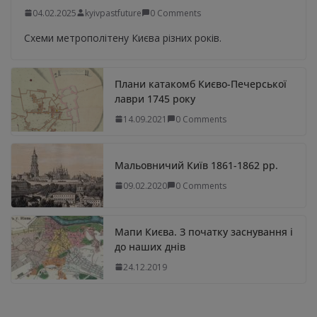
04.02.2025
kyivpastfuture
0 Comments
Схеми метрополітену Києва різних років.
Плани катакомб Києво-Печерської
лаври 1745 року
14.09.2021
0 Comments
Мальовничий Київ 1861-1862 рр.
09.02.2020
0 Comments
Мапи Києва. З початку заснування і
до наших днів
24.12.2019