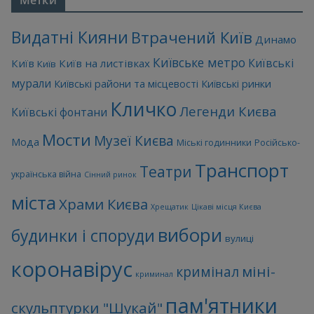
Метки
Видатні Кияни
Втрачений Київ
Динамо
Київське метро
Київські
Київ
Київ на листівках
Київ
мурали
Київські райони та місцевості
Київські ринки
Кличко
Легенди Києва
Київські фонтани
Мости
Музеї Києва
Мода
Міські годинники
Російсько-
Транспорт
Театри
українська війна
Сінний ринок
міста
Храми Києва
Хрещатик
Цікаві місця Києва
вибори
будинки і споруди
вулиці
коронавірус
міні-
кримінал
криминал
пам'ятники
скульптурки "Шукай"