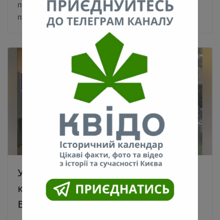
перший заступник начальника Департаменту
патрульної поліції
У столиці чоловік в одних трусах і на
коні заїхав в супермаркет за пивком.
Відео