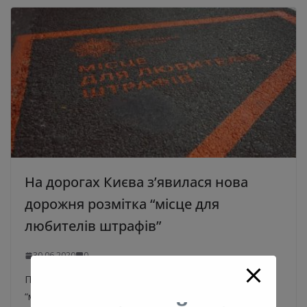
На дорогах Києва з’явилася нова
дорожня розмітка “місце для
любителів штрафів”
30.06.2020
0
Патрульна поліція показала нову розмітку із написом
“місце для любителів штрафів”. Про це повідомив